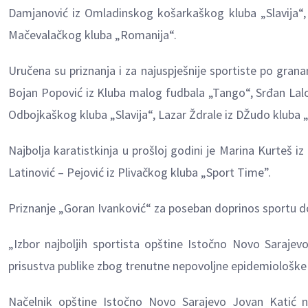
Damjanović iz Omladinskog košarkaškog kluba „Slavija“, 
Mačevalačkog kluba „Romanija“.
Uručena su priznanja i za najuspješnije sportiste po grana
Bojan Popović iz Kluba malog fudbala „Tango“, Srđan Lalo
Odbojkaškog kluba „Slavija“, Lazar Ždrale iz DŽudo kluba „R
Najbolja karatistkinja u prošloj godini je Marina Kurteš iz 
Latinović – Pejović iz Plivačkog kluba „Sport Time”.
Priznanje „Goran Ivanković“ za poseban doprinos sportu dodi
„Izbor najboljih sportista opštine Istočno Novo Sarajev
prisustva publike zbog trenutne nepovoljne epidemiološke 
Načelnik opštine Istočno Novo Sarajevo Jovan Katić na