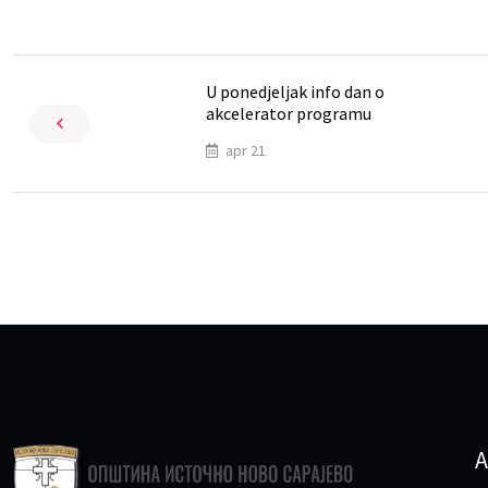
U ponedjeljak info dan o
akcelerator programu
apr 21
A