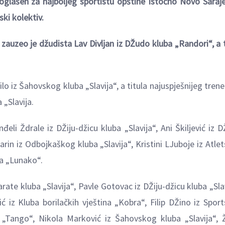
proglašen za najboljeg sportistu opštine Istočno Novo Saraj
ki kolektiv.
zauzeo je džudista Lav Divljan iz DŽudo kluba „Randori“, a 
o iz Šahovskog kluba „Slavija“, a titula najuspješnijeg trene
 „Slavija.
đeli Ždrale iz DŽiju-džicu kluba „Slavija“, Ani Škiljević iz 
garin iz Odbojkaškog kluba „Slavija“, Kristini LJuboje iz Atle
ba „Lunako“.
te kluba „Slavija“, Pavle Gotovac iz DŽiju-džicu kluba „Slav
 iz Kluba borilačkih vještina „Kobra“, Filip DŽino iz Spor
„Tango“, Nikola Marković iz Šahovskog kluba „Slavija“, 