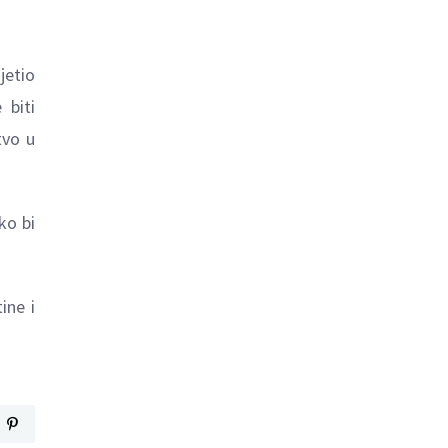
jetio
 biti
tvo u
ko bi
ine i