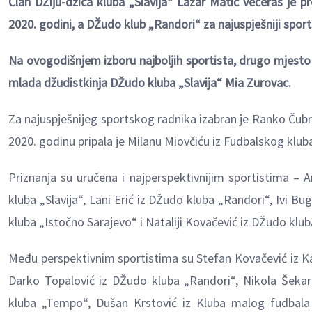
Član DŽiju-džica kluba „Slavija“ Lazar Matić večeras je 
2020. godini, a DŽudo klub „Randori“ za najuspješniji sports
Na ovogodišnjem izboru najboljih sportista, drugo mjesto 
mlada džudistkinja DŽudo kluba „Slavija“ Mia Zurovac.
Za najuspješnijeg sportskog radnika izabran je Ranko Čubril
2020. godinu pripala je Milanu Miovčiću iz Fudbalskog kluba
Priznanja su uručena i najperspektivnijim sportistima – An
kluba „Slavija“, Lani Erić iz DŽudo kluba „Randori“, Ivi Bu
kluba „Istočno Sarajevo“ i Nataliji Kovačević iz DŽudo klu
Među perspektivnim sportistima su Stefan Kovačević iz Kara
Darko Topalović iz DŽudo kluba „Randori“, Nikola Šekarić
kluba „Tempo“, Dušan Krstović iz Kluba malog fudbala 