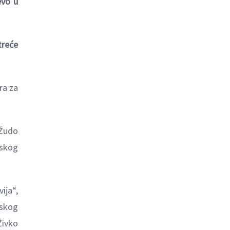
evo u
treće
ra za
DŽudo
tskog
ija“,
tskog
Živko