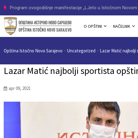
Program ovogodišnje manifestacije „LJeto u Istočnom Novom 
O OPŠTINI
NAČELNIK
Opština Istočno Novo Sarajevo
>
Uncategorized
>
Lazar Matić najbolji
Lazar Matić najbolji sportista opšt
apr 09, 2021