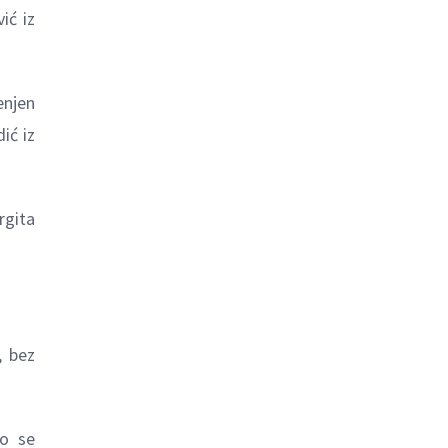
ić iz
enjen
ić iz
rgita
, bez
io se