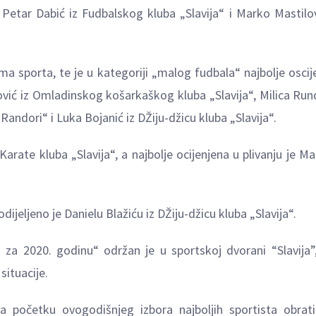
Petar Dabić iz Fudbalskog kluba „Slavija“ i Marko Mastilov
ma sporta, te je u kategoriji „malog fudbala“ najbolje oscij
vić iz Omladinskog košarkaškog kluba „Slavija“, Milica Rund
andori“ i Luka Bojanić iz DŽiju-džicu kluba „Slavija“.
Karate kluba „Slavija“, a najbolje ocijenjena u plivanju je Ma
jeljeno je Danielu Blažiću iz DŽiju-džicu kluba „Slavija“.
o za 2020. godinu“ održan je u sportskoj dvorani “Slavija”
situacije.
 početku ovogodišnjeg izbora najboljih sportista obrat