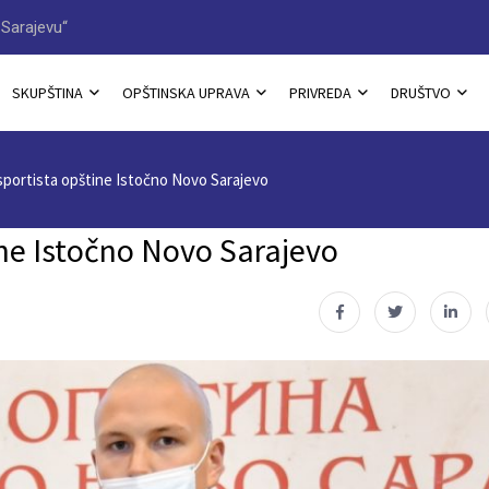
Sarajevu“
Načelnik Jovan Katić dobitn
SKUPŠTINA
OPŠTINSKA UPRAVA
PRIVREDA
DRUŠTVO
 sportista opštine Istočno Novo Sarajevo
ine Istočno Novo Sarajevo