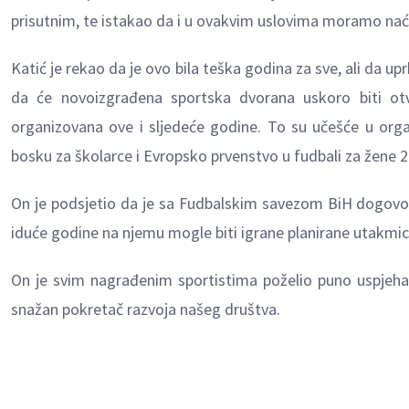
prisutnim, te istakao da i u ovakvim uslovima moramo naći 
Katić je rekao da je ovo bila teška godina za sve, ali da u
da će novoizgrađena sportska dvorana uskoro biti otvo
organizovana ove i sljedeće godine. To su učešće u orga
bosku za školarce i Evropsko prvenstvo u fudbali za žene 2
On je podsjetio da je sa Fudbalskim savezom BiH dogovor
iduće godine na njemu mogle biti igrane planirane utakmic
On je svim nagrađenim sportistima poželio puno uspjeha 
snažan pokretač razvoja našeg društva.