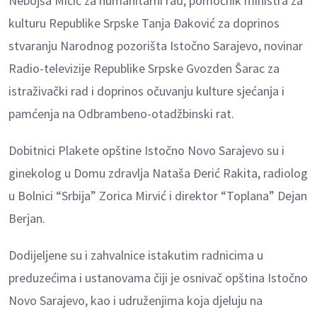
Nebojša Mičić za humanitarni rad, pomoćnik ministra za
kulturu Republike Srpske Tanja Đaković za doprinos
stvaranju Narodnog pozorišta Istočno Sarajevo, novinar
Radio-televizije Republike Srpske Gvozden Šarac za
istraživački rad i doprinos očuvanju kulture sjećanja i
pamćenja na Odbrambeno-otadžbinski rat.
Dobitnici Plakete opštine Istočno Novo Sarajevo su i
ginekolog u Domu zdravlja Nataša Đerić Rakita, radiolog
u Bolnici “Srbija” Zorica Mirvić i direktor “Toplana” Dejan
Berjan.
Dodijeljene su i zahvalnice istakutim radnicima u
preduzećima i ustanovama čiji je osnivač opština Istočno
Novo Sarajevo, kao i udruženjima koja djeluju na