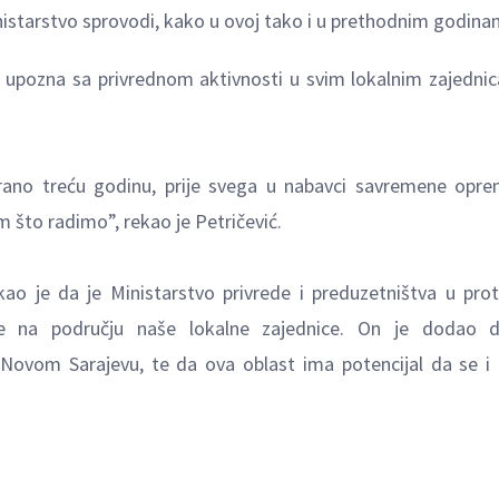
nistarstvo sprovodi, kako u ovoj tako i u prethodnim godina
 se upozna sa privrednom aktivnosti u svim lokalnim zajedni
rano treću godinu, prije svega u nabavci savremene opr
m što radimo”, rekao je Petričević.
o je da je Ministarstvo privrede i preduzetništva u prot
te na području naše lokalne zajednice. On je dodao d
m Novom Sarajevu, te da ova oblast ima potencijal da se i 