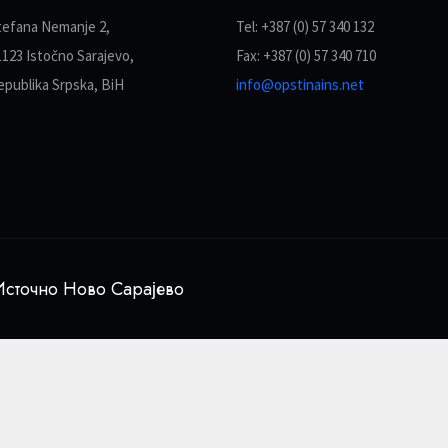
tefana Nemanje 2,
Tel: +387 (0) 57 340 132
1123 Istočno Sarajevo,
Fax: +387 (0) 57 340 710
epublika Srpska, BiH
info@opstinains.net
сточно Ново Сарајево