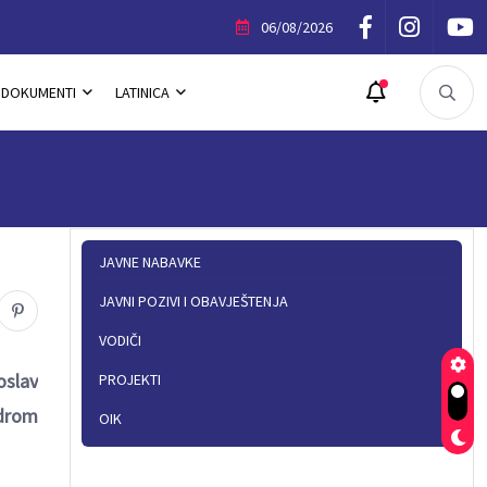
ijeg ponuđača u otvorenom postupku javne nabavke
06/08/2026
DOKUMENTI
LATINICA
JAVNE NABAVKE
JAVNI POZIVI I OBAVJEŠTENJA
VODIČI
oslav
PROJEKTI
ndrom
OIK