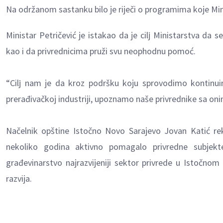
Na održanom sastanku bilo je riječi o programima koje Mi
Ministar Petričević je istakao da je cilј Ministarstva da
kao i da privrednicima pruži svu neophodnu pomoć.
“Cilј nam je da kroz podršku koju sprovodimo kontinui
prerađivačkoj industriji, upoznamo naše privrednike sa oni
Načelnik opštine Istočno Novo Sarajevo Jovan Katić reka
nekoliko godina aktivno pomagalo privredne subjek
građevinarstvo najrazvijeniji sektor privrede u Istočno
razvija.