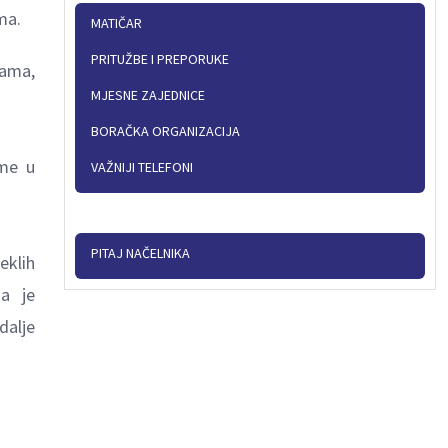
ma.
MATIČAR
PRITUŽBE I PREPORUKE
cama,
MJESNE ZAJEDNICE
BORAČKA ORGANIZACIJA
eme u
VAŽNIJI TELEFONI
PITAJ NAČELNIKA
eklih
a je
dalјe