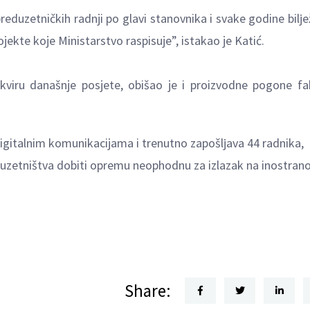
eduzetničkih radnji po glavi stanovnika i svake godine bilј
jekte koje Ministarstvo raspisuje”, istakao je Katić.
kviru današnje posjete, obišao je i proizvodne pogone fa
igitalnim komunikacijama i trenutno zapošlјava 44 radnika,
eduzetništva dobiti opremu neophodnu za izlazak na inostran
Share: