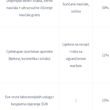
Dioptrijski okviri i stakla, servis
Sunčane naočale,
naočala + ultrazvučno čišćenje
50%
sočiva
naočala gratis
Lijekovi na recept
Cjelokupan asortiman apoteke
i roba sa
11%
(lijekovi, kozmetika i ostalo)
ograničenom
maržom
Sve vrste laboratorijskih usluga i
/
15%
besplatno mjerenje ŠUK