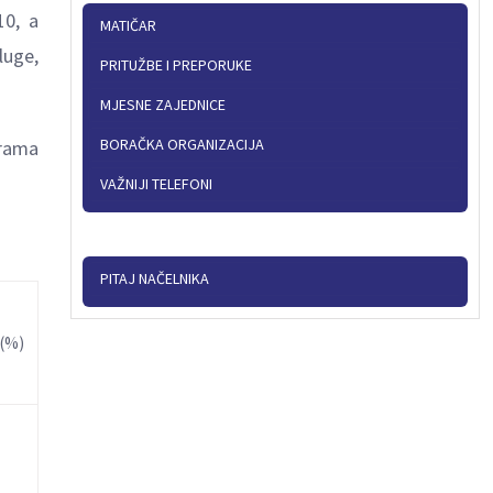
10, a
MATIČAR
luge,
PRITUŽBE I PREPORUKE
MJESNE ZAJEDNICE
BORAČKA ORGANIZACIJA
grama
VAŽNIJI TELEFONI
PITAJ NAČELNIKA
(%)