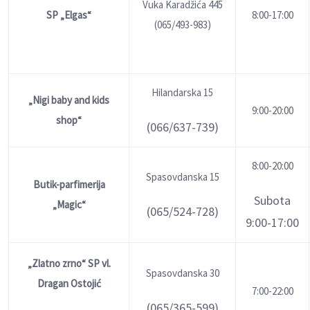
Vuka Karadžića 445
SP „Elgas“
8:00-17:00
(065/493-983)
Hilandarska 15
„Nigi baby and kids
9:00-20:00
shop“
(066/637-739)
8:00-20:00
Spasovdanska 15
Butik-parfimerija
Subota
„Magic“
(065/524-728)
9:00-17:00
„Zlatno zrno“ SP vl.
Spasovdanska 30
Dragan Ostojić
7:00-22:00
(065/365-599)