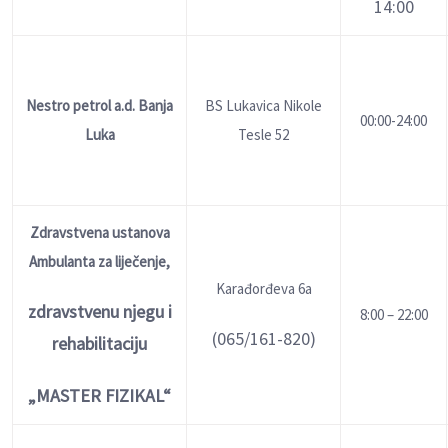
14:00
Nestro petrol a.d. Banja
BS Lukavica Nikole
00:00-24:00
Luka
Tesle 52
Zdravstvena ustanova
Ambulanta za liječenje,
Karađorđeva 6a
zdravstvenu njegu i
8:00 – 22:00
(065/161-820)
rehabilitaciju
„MASTER FIZIKAL“