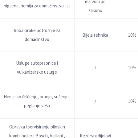
maržom po
higijena, hemija za domaćinstvo i sl.
zakonu
Roba široke potrošnje za
Bijela tehnika
10%
domaćinstvo
Usluge autopraonice i
/
10%
vulkanizerske usluge
Hemijsko čišćenje, pranje, sušenje i
/
10%
peglanje veša
Opravka i servisiranje plinskih
kombi bojlera Bosch, Vaillant,
Rezervni dijelovi