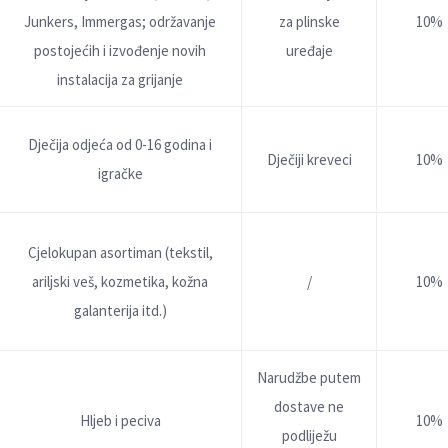
Junkers, Immergas; održavanje
za plinske
10%
postojećih i izvođenje novih
uređaje
instalacija za grijanje
Dječija odjeća od 0-16 godina i
Dječiji kreveci
10%
igračke
Cjelokupan asortiman (tekstil,
arilјski veš, kozmetika, kožna
/
10%
galanterija itd.)
Narudžbe putem
dostave ne
Hlјeb i peciva
10%
podliježu