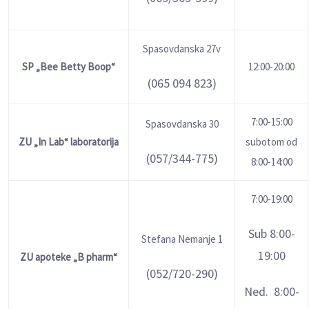
Spasovdanska 27v
SP „
Bee Betty Boop“
12:00-20:00
(065 094 823)
7:00-15:00
Spasovdanska 30
ZU „In Lab“
laboratorija
subotom od
(057/344-775)
8:00-14:00
7:00-19:00
Sub 8:00-
Stefana Nemanje 1
19:00
ZU apoteke „B pharm“
(052/720-290)
Ned. 8:00-