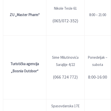
Nikole Tesle 61
ZU „
Master Pharm“
8:00 – 21:00
(065/072-352)
Sime Milutinovića
Ponedelјak –
Turistička agencija
Sarajlije 4/22
subota
„Bosnia Outdoor“
(066 724 772)
8:00-16:00
Spasovdanska 17E