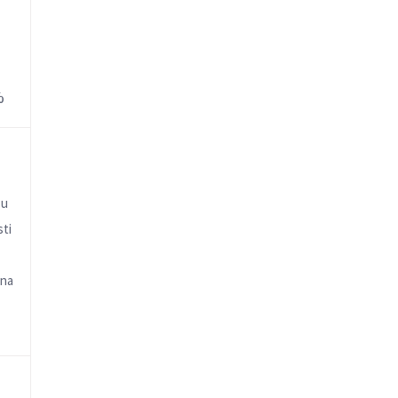
%
 u
sti
na