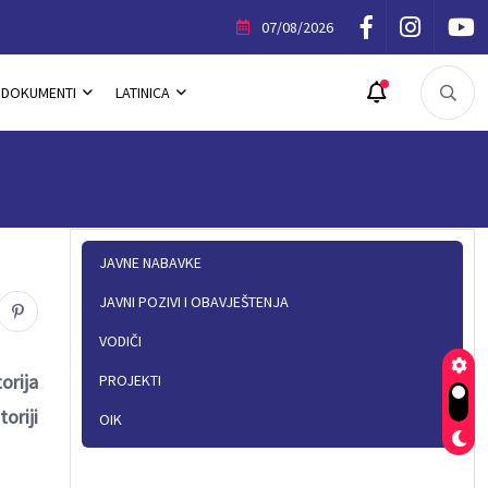
ik Povelje Opštine Trnovo
07/08/2026
DOKUMENTI
LATINICA
JAVNE NABAVKE
JAVNI POZIVI I OBAVJEŠTENJA
VODIČI
orija
PROJEKTI
oriji
OIK