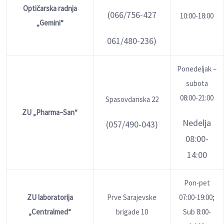
Optičarska radnja
(066/756-427
10:00-18:00
„Gemini“
061/480-236)
Ponedelјak –
subota
08:00-21:00
Spasovdanska 22
ZU „
Pharma
–
San“
Nedelјa
(057/490-043)
08:00-
14:00
Pon-pet
ZU laboratorija
Prve Sarajevske
07:00-19:00;
„Centralmed“
brigade 10
Sub 8:00-