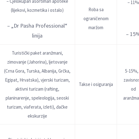
– Cjelokupan asortiman apoteke
– 11%
Roba sa
(lijekovi, kozmetika i ostalo)
ograničenom
– „Dr Pasha Professional“
maržom
– 15
linija
Turistički paket aranžmani,
zimovanje (Jahorina), lјetovanje
(Crna Gora, Turska, Albanija, Grčka,
5-15%,
Egipat, Hrvatska), vjerski turizam,
zavisno
Takse i osiguranja
aktivni turizam (rafting,
od
planinarenje, speleologija, seoski
aranžma
turizam, viaferata, izleti), đačke
ekskurzije