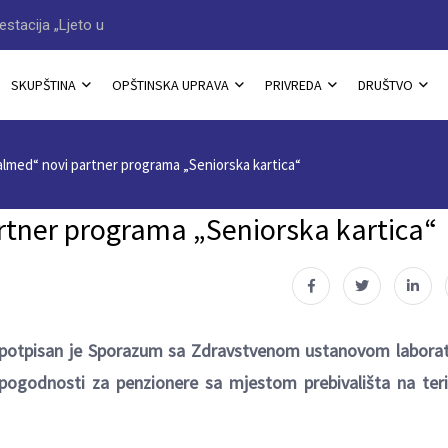
Sarajevu“
Načelnik Jovan Katić dobitn
SKUPŠTINA
OPŠTINSKA UPRAVA
PRIVREDA
DRUŠTVO
almed“ novi partner programa „Seniorska kartica“
rtner programa „Seniorska kartica“
 potpisan je Sporazum sa Zdravstvenom ustanovom laborat
ogodnosti za penzionere sa mjestom prebivališta na terit