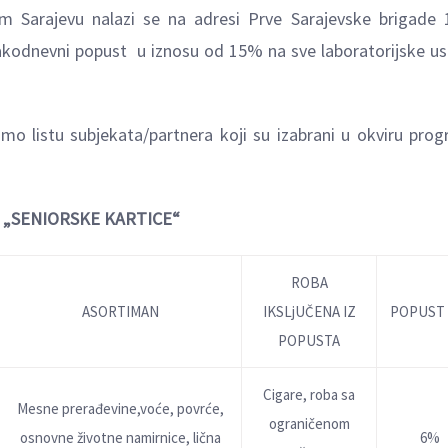
 Sarajevu nalazi se na adresi Prve Sarajevske brigade 
vakodnevni popust u iznosu od 15% na sve laboratorijske us
imo listu subjekata/partnera koji su izabrani u okviru pro
 „SENIORSKE KARTICE“
ROBA
ASORTIMAN
IKSLjUČENA IZ
POPUST 
POPUSTA
Cigare, roba sa
Mesne prerađevine,voće, povrće,
ograničenom
osnovne životne namirnice, lična
6%