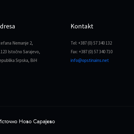
dresa
Kontakt
tefana Nemanje 2,
Tel: +387 (0) 57 340 132
1123 Istočno Sarajevo,
Fax: +387 (0) 57 340 710
epublika Srpska, BiH
info@opstinains.net
сточно Ново Сарајево