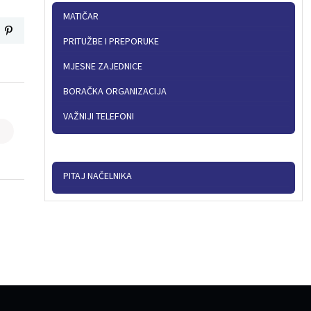
MATIČAR
PRITUŽBE I PREPORUKE
MJESNE ZAJEDNICE
BORAČKA ORGANIZACIJA
VAŽNIJI TELEFONI
PITAJ NAČELNIKA