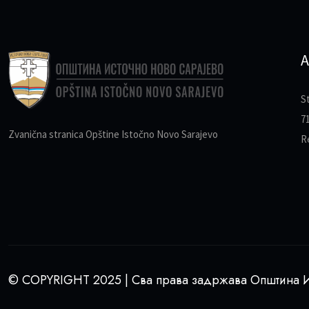
A
S
7
Zvanična stranica Opštine Istočno Novo Sarajevo
R
© COPYRIGHT 2025 | Сва права задржава Општина И