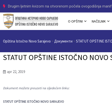
Drugim ljetnim kvizom na otvorenom počela ovogodišnja manife
O OPŠTINI
NAČELNIK
Opština Istočno Novo Sarajevo
>
Документи
>
STATUT OPŠTINE IST
STATUT OPŠTINE ISTOČNO NOVO 
apr 22, 2019
Dokument možete preuzeti na sljedećem linku:
STATUT OPŠTINE ISTOČNO NOVO SARAJEVO