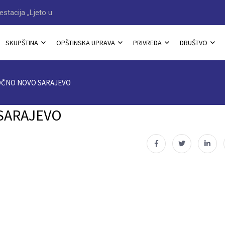
stacija „Ljeto u
Program ovogodišnje manife
SKUPŠTINA
OPŠTINSKA UPRAVA
PRIVREDA
DRUŠTVO
OČNO NOVO SARAJEVO
SARAJEVO