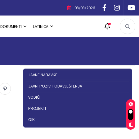
stacije „LJeto u Istočnom Novom Sarajevu“
08/08/2026
DOKUMENTI
LATINICA
JAVNE NABAVKE
JAVNI POZIVI I OBAVJEŠTENJA
VODIČI
PROJEKTI
OIK