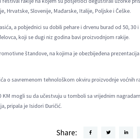
tival rakije na kojem su posjetioci degustirali uzorke pris
e, Hrvatske, Slovenije, Mađarske, Italije, Poljske i Češke.
asića, a pobjednici su dobili pehare i drvenu burad od 50, 30 i
đelovca, koji se dugi niz godina bavi proizvodnjom rakije.
promotivne štandove, na kojima je obezbijeđena prezentacija 
stića o savremenom tehnološkom okviru proizvodnje voćnih ra
10 KM mogli su da učestvuju u tomboli sa vrijednim nagradam
 pripala je Isidori Đuričić.
Share: