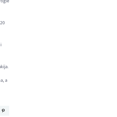
tigle
 20
i
kija.
a, a