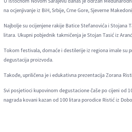
U Istočnom Novom Sarajevu danas je održan Međunarodni fes
na ocjenjivanje iz BiH, Srbije, Crne Gore, Sjeverne Makedonij
Najbolje su ocijenjene rakije Batice Stefanovića i Stojana T
litara. Ukupni pobjednik takmičenja je Stojan Tasić iz Aran
Tokom festivala, domaće i destilerije iz regiona imale su 
degustacija proizvoda.
Takođe, upriličena je i edukativna prezentacija Zorana Ri
Svi posjetioci kupovinom degustacione čaše po cijeni od 
nagrada kovani kazan od 100 litara porodice Ristić iz Doboja,