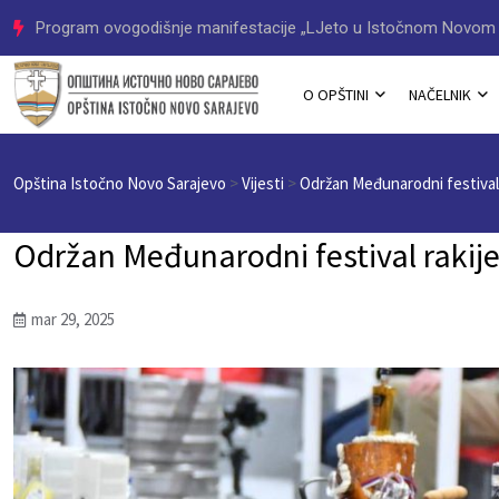
Načelnik Jovan Katić dobitnik Povelje Opštine Trnovo
O OPŠTINI
NAČELNIK
Opština Istočno Novo Sarajevo
>
Vijesti
>
Održan Međunarodni festival
Održan Međunarodni festival raki
mar 29, 2025