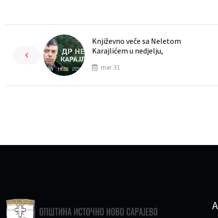
Književno veče sa Neletom
Karajlićem u nedjelju,
mar 31
A