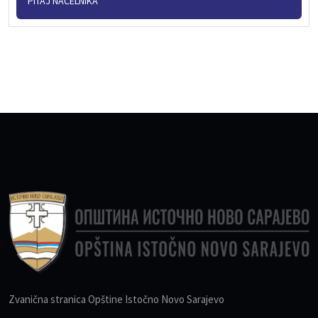
PITAJ NAČELNIKA
Zvanična stranica Opštine Istočno Novo Sarajevo