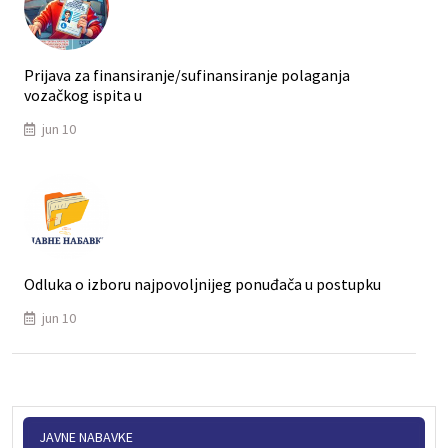
Prijava za finansiranje/sufinansiranje polaganja
vozačkog ispita u
jun 10
Odluka o izboru najpovolјnijeg ponuđača u postupku
jun 10
JAVNE NABAVKE