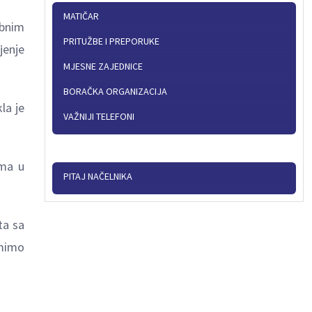
MATIČAR
ebnim
PRITUŽBE I PREPORUKE
јenje
MJESNE ZAJEDNICE
BORAČKA ORGANIZACIJA
la je
VAŽNIJI TELEFONI
ama u
PITAJ NAČELNIKA
ta sa
imimo