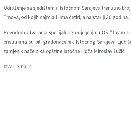
Udruženje sa sjedištem u Istočnom Sarajevu trenutno broji
Trnova, od kojih najmlađi ima četiri, a najstariji 30 godina.
Povodom otvaranja specijalnog odjelјenja u OŠ “Jovan Duči
prisutnima su bili gradonačelnik Istočnog Sarajeva Ljubi
zamjenik načelnika opštine Istočna Ilidža Miroslav Lučić.
Izvor: Srna.rs