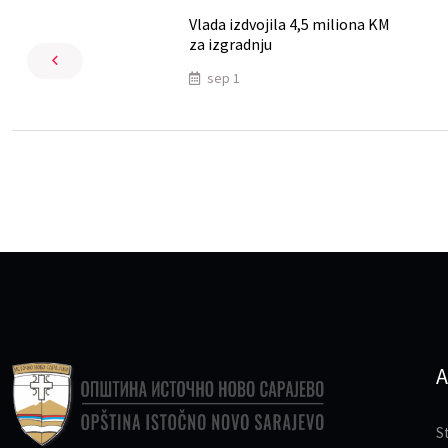
Vlada izdvojila 4,5 miliona KM
za izgradnju
sep 1
A
S