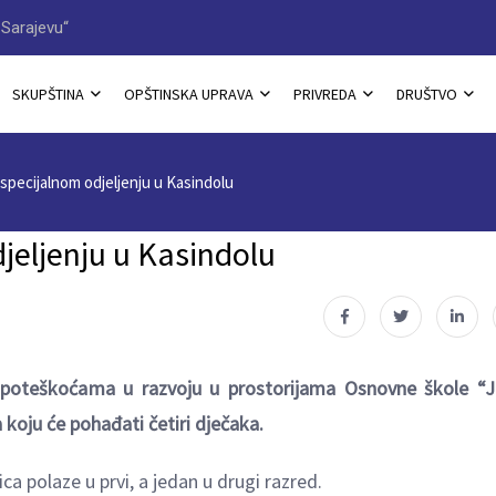
Sarajevu“
Načelnik Jovan Katić dobitn
SKUPŠTINA
OPŠTINSKA UPRAVA
PRIVREDA
DRUŠTVO
specijalnom odjelјenju u Kasindolu
jelјenju u Kasindolu
 poteškoćama u razvoju u prostorijama Osnovne škole “
 koju će pohađati četiri dječaka.
a polaze u prvi, a jedan u drugi razred.