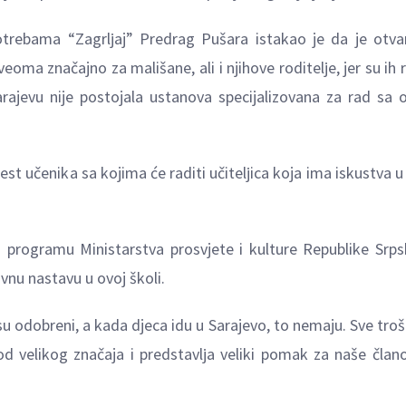
trebama “Zagrlјaj” Predrag Pušara istakao je da je otva
oma značajno za mališane, ali i njihove roditelјe, jer su ih r
ajevu nije postojala ustanova specijalizovana za rad sa
t učenika sa kojima će raditi učitelјica koja ima iskustva u
programu Ministarstva prosvjete i kulture Republike Srps
nu nastavu u ovoj školi.
su odobreni, a kada djeca idu u Sarajevo, to nemaju. Sve tro
a od velikog značaja i predstavlјa veliki pomak za naše član