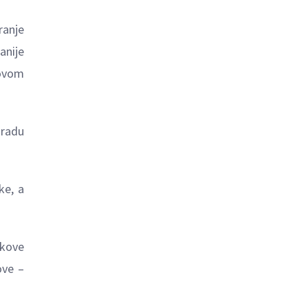
ranje
anije
 ovom
 radu
ke, a
škove
ove –