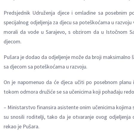
Predsjednik Udruženja djece i omladine sa posebnim po
specijalnog odjelјenja za djecu sa poteškoćama u razvoju ve
morali da vode u Sarajevo, s obzirom da u Istočnom Sar
djecom.
Pušara je dodao da odjelјenje može da broji maksimalno šes
sa djecom sa poteškoćama u razvoju.
On je napomenuo da će djeca učiti po posebnom planu i 
tokom odmora družiće se sa učenicima koji pohađaju redov
– Ministarstvo finansira asistente onim učenicima kojima 
su snosili roditelјi, tako da je otvaranje ovog odjelјenj
rekao je Pušara.