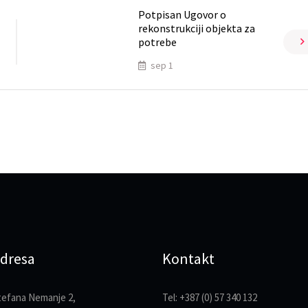
Potpisan Ugovor o
rekonstrukciji objekta za
potrebe
sep 1
dresa
Kontakt
tefana Nemanje 2,
Tel: +387 (0) 57 340 132