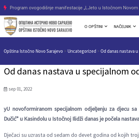
Program ovogodišnje manifestacije „LJeto u Istočnom Novom 
O OPŠTINI
NAČELNIK
Opština Istočno Novo Sarajevo
>
Uncategorized
>
Od danas nastava u 
Od danas nastava u specijalnom od
sep 01, 2022
yU novoformiranom specijalnom odjelјenju za djecu sa
Dučić” u Kasindolu u Istočnoj Ilidži danas je počela nastava
Dječaci su uzrasta od sedam do devet godina od kojih trojic