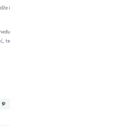
dže i
 među
ć, te