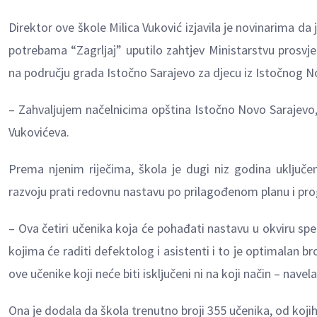
Direktor ove škole Milica Vuković izjavila je novinarima da 
potrebama “Zagrlјaj” uputilo zahtjev Ministarstvu prosvje
na području grada Istočno Sarajevo za djecu iz Istočnog No
– Zahvalјujem načelnicima opština Istočno Novo Sarajevo, I
Vukovićeva.
Prema njenim riječima, škola je dugi niz godina uklјuče
razvoju prati redovnu nastavu po prilagođenom planu i pr
– Ova četiri učenika koja će pohađati nastavu u okviru sp
kojima će raditi defektolog i asistenti i to je optimalan 
ove učenike koji neće biti isklјučeni ni na koji način – navel
Ona je dodala da škola trenutno broji 355 učenika, od kojih j