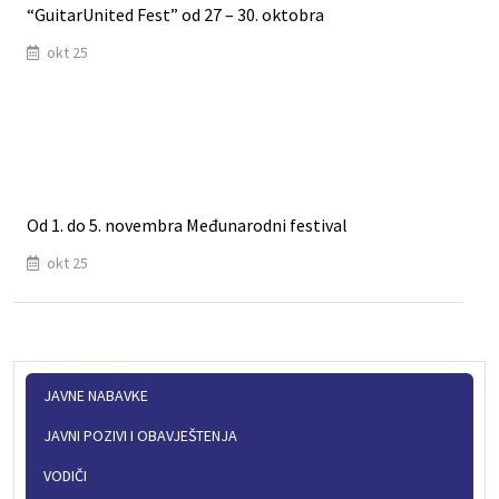
“GuitarUnited Fest” od 27 – 30. oktobra
okt 25
Оd 1. do 5. novembra Međunarodni festival
okt 25
JAVNE NABAVKE
JAVNI POZIVI I OBAVJEŠTENJA
VODIČI