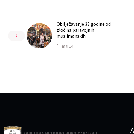
Obilježavanje 33 godine od
zločina paravojnih
muslimanskih
maj 14
A