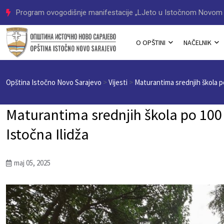
Program ovogodišnje manifestacije „LJeto u Istočnom Novom 
O OPŠTINI
NAČELNIK
Opština Istočno Novo Sarajevo
>
Vijesti
>
Maturantima srednjih škola p
Maturantima srednjih škola po 100
Istočna Ilidža
maj 05, 2025