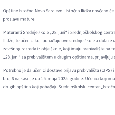
Opštine Istočno Novo Sarajevo i Istočna Ilidža novčano 
proslavu mature.
Maturanti Srednje škole „28. juni“ i Srednjoškolskog centra
Ilidže, te učenici koji pohađaju ove srednje škole a dolaze 
završnog razreda iz obje škole, koji imaju prebivalište na t
„28. juni“ sa prebivalištem u drugim opštinama, prijavljuju
Potrebno je da učenici dostave prijavu prebivališta (CIPS) 
broj 6 najkasnije do 15. maja 2025. godine. Učenici koji imaju
drugih opština koji pohađaju Srednjoškolski centar „Istočna 