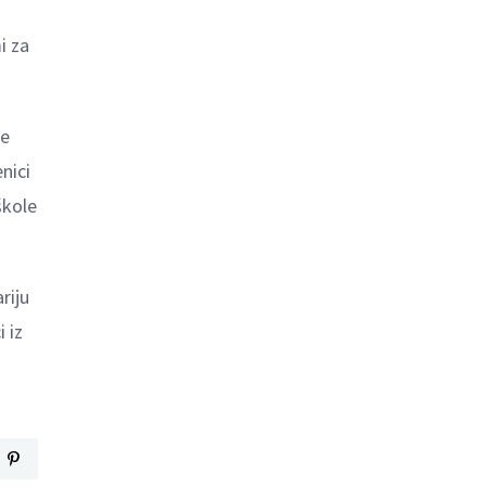
i za
ne
nici
škole
riju
i iz