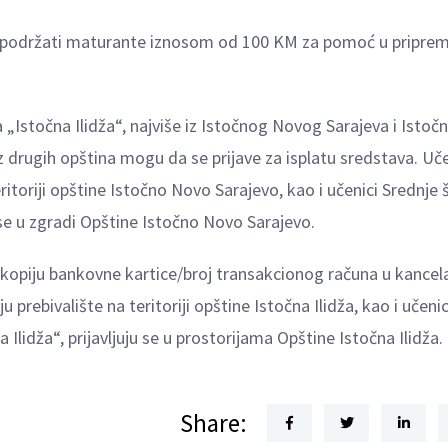
će podržati maturante iznosom od 100 KM za pomoć u priprem
 „Istočna Ilidža“, najviše iz Istočnog Novog Sarajeva i Istoč
iz drugih opština mogu da se prijave za isplatu sredstava. Uče
eritoriji opštine Istočno Novo Sarajevo, kao i učenici Srednje 
 se u zgradi Opštine Istočno Novo Sarajevo.
i kopiju bankovne kartice/broj transakcionog računa u kancela
 prebivalište na teritoriji opštine Istočna Ilidža, kao i učenic
Ilidža“, prijavljuju se u prostorijama Opštine Istočna Ilidža.
Share: