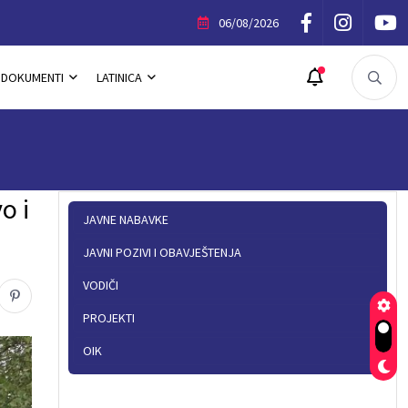
ik Povelje Opštine Trnovo
06/08/2026
DOKUMENTI
LATINICA
o i
JAVNE NABAVKE
JAVNI POZIVI I OBAVJEŠTENJA
VODIČI
PROJEKTI
OIK