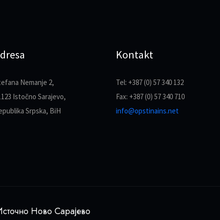
dresa
Kontakt
tefana Nemanje 2,
Tel: +387 (0) 57 340 132
1123 Istočno Sarajevo,
Fax: +387 (0) 57 340 710
epublika Srpska, BiH
info@opstinains.net
сточно Ново Сарајево