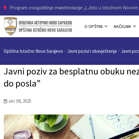
Program ovogodišnje manifestacije „LJeto u Istočnom Novom 
O OPŠTINI
NAČELNIK
Opština Istočno Novo Sarajevo
>
Javni pozivi i obavještenja
>
Javni poz
Javni poziv za besplatnu obuku nez
do posla”
okt 09, 2025