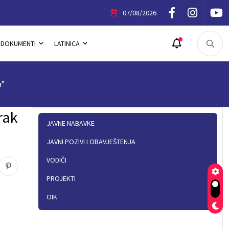
ik Povelje Opštine Trnovo
07/08/2026
DOKUMENTI
LATINICA
a”
rak
JAVNE NABAVKE
JAVNI POZIVI I OBAVJEŠTENJA
VODIČI
PROJEKTI
OIK