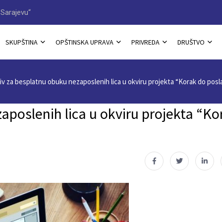
Sarajevu“
Načelnik Jovan Katić dobitn
SKUPŠTINA
OPŠTINSKA UPRAVA
PRIVREDA
DRUŠTVO
iv za besplatnu obuku nezaposlenih lica u okviru projekta “Korak do posl
aposlenih lica u okviru projekta “Ko