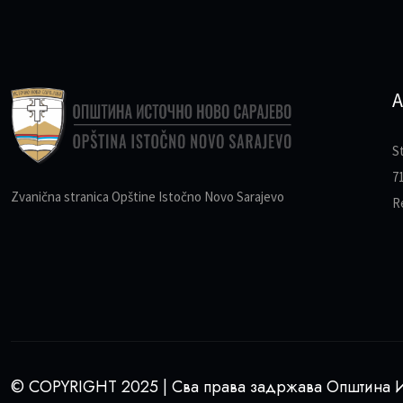
A
S
7
Zvanična stranica Opštine Istočno Novo Sarajevo
R
© COPYRIGHT 2025 | Сва права задржава Општина И