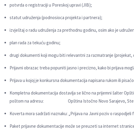
potvrda o registraciji u Poreskoj upravi (JIB);
statut udruženja (podnosioca projekta i partnera);
izvještaj o radu udruženja za prethodnu godinu, osim ako je udružen
plan rada za tekuću godinu;
drugi dokumenti koji mogu biti relevantni za razmatranje (projekat, d
Prijavni obrazac treba popuniti jasno i precizno, kako bi prijava mogl
Prijava u kojoj je konkursna dokumentacija napisana rukom ili pis
Kompletna dokumentacija dostavlјa se lično na prijemni šalter Opšti
poštom na adresu: Opština Istočno Novo Sarajevo, Stefana 
Koverta mora sadržati naznaku: „Prijava na Javni poziv o raspodjeli 
Paket prijavne dokumentacije može se preuzeti sa internet stranice