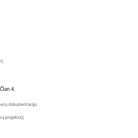
et;
Član
4
.
јedeću dokumentaciju:
ca projekta);