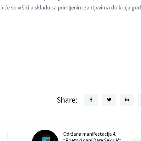
a će se vršiti u skladu sa primlјenim zahtjevima do kraja god
Share:
Održana manifestacija 4.
“Poetski dani Dare Sekulić“