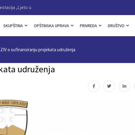
Sarajevu“
Načelnik Jovan Katić dobitn
SKUPŠTINA
OPŠTINSKA UPRAVA
PRIVREDA
DRUŠTVO
IV o sufinansiranju projekata udruženja
ekata udruženja