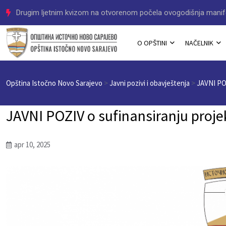
Program ovogodišnje manifestacije „LJeto u Istočnom Novom 
O OPŠTINI
NAČELNIK
Opština Istočno Novo Sarajevo
>
Javni pozivi i obavještenja
>
JAVNI POZ
JAVNI POZIV o sufinansiranju proj
apr 10, 2025