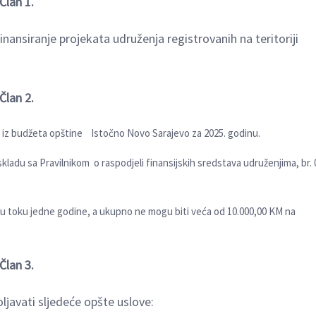
Član 1.
nansiranje projekata udruženja registrovanih na teritoriji
Član 2.
 iz budžeta opštine Istočno Novo Sarajevo za 2025. godinu.
kladu sa Pravilnikom o raspodjeli finansijskih sredstava udruženjima, br. 
 u toku jedne godine, a ukupno ne mogu biti veća od 10.000,00 KM na
Član 3.
lјavati slјedeće opšte uslove: