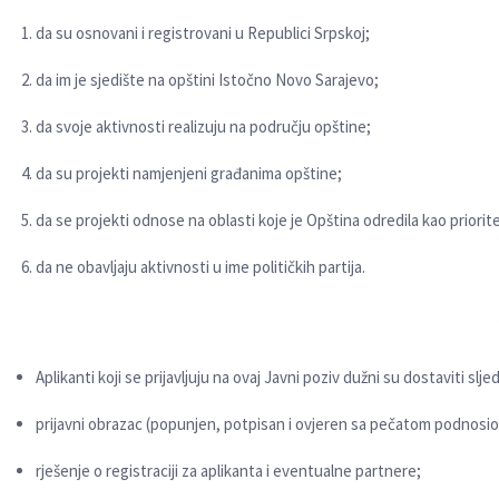
da su osnovani i registrovani u Republici Srpskoj;
da im je sjedište na opštini Istočno Novo Sarajevo;
da svoje aktivnosti realizuju na području opštine;
da su projekti namjenjeni građanima opštine;
da se projekti odnose na oblasti koje je Opština odredila kao priorit
da ne obavlјaju aktivnosti u ime političkih partija.
Aplikanti koji se prijavlјuju na ovaj Javni poziv dužni su dostaviti sl
prijavni obrazac (popunjen, potpisan i ovjeren sa pečatom podnosio
rješenje o registraciji za aplikanta i eventualne partnere;