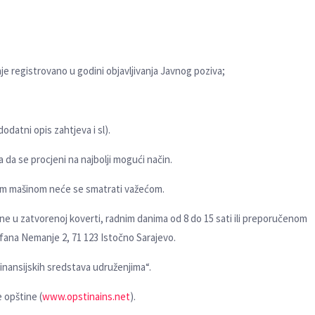
je registrovano u godini objavlјivanja Javnog poziva;
odatni opis zahtjeva i sl).
a da se procjeni na najbolјi mogući način.
aćom mašinom neće se smatrati važećom.
ne u zatvorenoj koverti, radnim danima od 8 do 15 sati ili preporučenom
Nemanje 2, 71 123 Istočno Sarajevo.
finansijskih sredstava udruženjima“.
 opštine (
www.opstinains.net
).