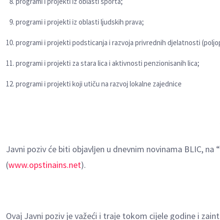
programi i projekti iz oblasti sporta;
programi i projekti iz oblasti lјudskih prava;
programi i projekti podsticanja i razvoja privrednih djelatnosti (polјop
programi i projekti za stara lica i aktivnosti penzionisanih lica;
programi i projekti koji utiču na razvoj lokalne zajednice
Javni poziv će biti objavlјen u dnevnim novinama BLIC, na “
(
www.opstinains.net
).
Ovaj Javni poziv je važeći i traje tokom cijele godine i zai