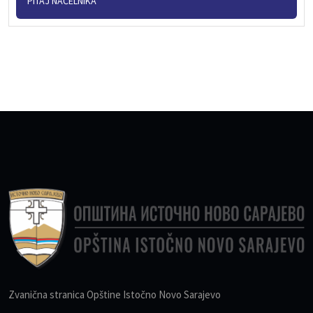
PITAJ NAČELNIKA
Zvanična stranica Opštine Istočno Novo Sarajevo