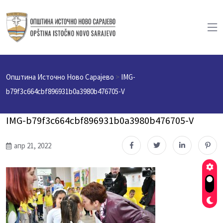
Општина Источно Ново Сарајево
>
IMG-
b79f3c664cbf896931b0a3980b476705-V
IMG-b79f3c664cbf896931b0a3980b476705-V
апр 21, 2022