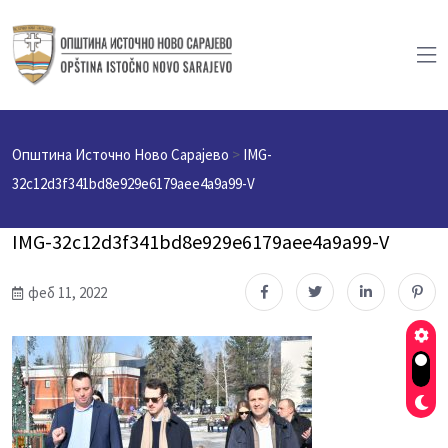
Општина Источно Ново Сарајево
>
IMG-
32c12d3f341bd8e929e6179aee4a9a99-V
IMG-32c12d3f341bd8e929e6179aee4a9a99-V
феб 11, 2022