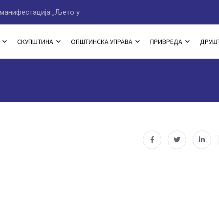
манифестација „Љето у
Програм овогодишње мани
СКУПШТИНА
ОПШТИНСКА УПРАВА
ПРИВРЕДА
ДРУШ