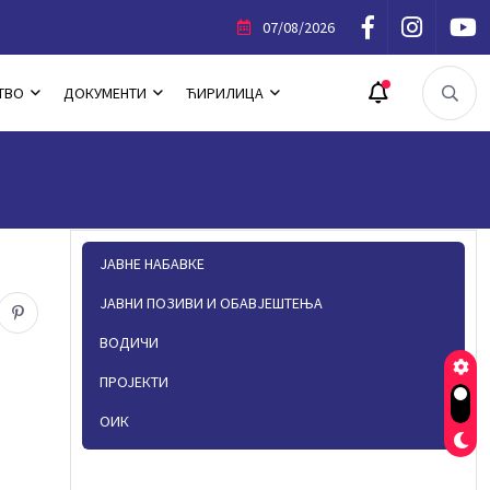
фестације „Љето у Источном Новом Сарајеву“
07/08/2026
ТВО
ДОКУМЕНТИ
ЋИРИЛИЦА
ЈАВНЕ НАБАВКЕ
ЈАВНИ ПОЗИВИ И ОБАВЈЕШТЕЊА
ВОДИЧИ
ПРОЈЕКТИ
ОИК