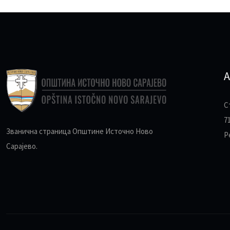
А
С
7
Званична страница Општине Источно Ново
Р
Сарајево.