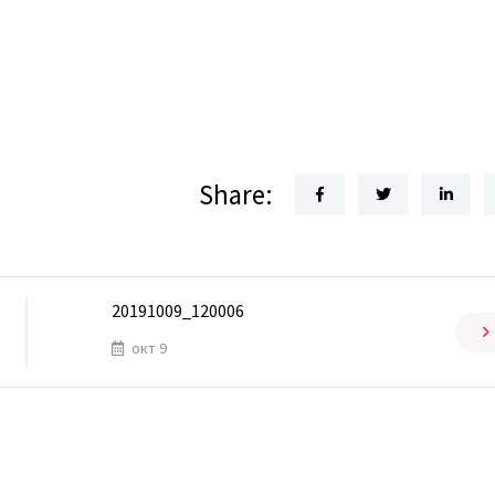
Share:
20191009_120006
окт 9