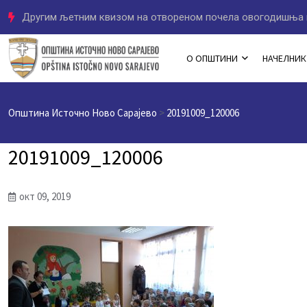
Другим љетним квизом на отвореном почела овогодишња 
О ОПШТИНИ
НАЧЕЛНИК
Општина Источно Ново Сарајево
>
20191009_120006
20191009_120006
окт 09, 2019