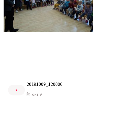
20191009_120006
окт 9