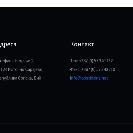
дреса
Контакт
тефана Немање 2,
Тел: +387 (0) 57 340 132
1123 Источно Сарајево,
Факс: +387 (0) 57 340 710
епублика Српска, БиХ
info@opstinains.net