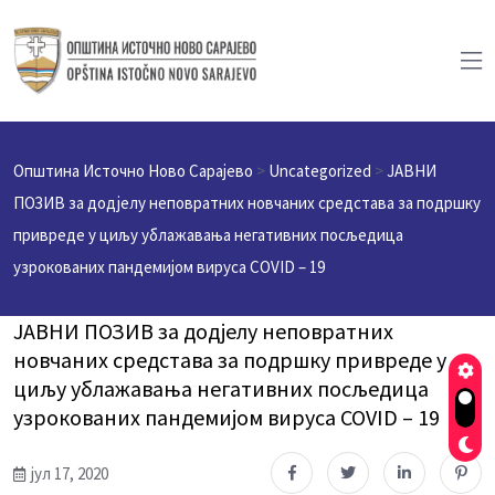
Општина Источно Ново Сарајево
>
Uncategorized
>
ЈАВНИ
ПОЗИВ за додјелу неповратних новчаних средстава за подршку
привреде у циљу ублажавања негативних посљедица
узрокованих пандемијом вируса COVID – 19
ЈАВНИ ПОЗИВ за додјелу неповратних
новчаних средстава за подршку привреде у
циљу ублажавања негативних посљедица
узрокованих пандемијом вируса COVID – 19
јул 17, 2020