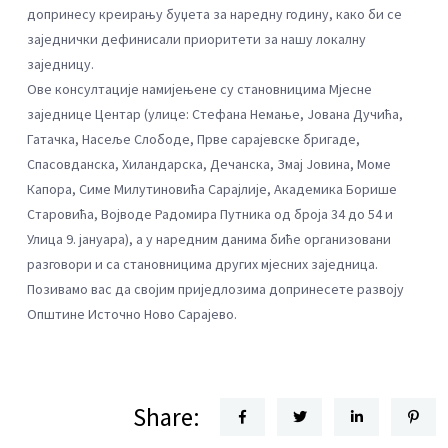
допринесу креирању буџета за наредну годину, како би се
заједнички дефинисали приоритети за нашу локалну
заједницу.
Ове консултације намијењене су становницима Мјесне
заједнице Центар (улице: Стефана Немање, Јована Дучића,
Гатачка, Насеље Слободе, Прве сарајевске бригаде,
Спасовданска, Хиландарска, Дечанска, Змај Јовина, Моме
Капора, Симе Милутиновића Сарајлије, Академика Борише
Старовића, Војводе Радомира Путника од броја 34 до 54 и
Улица 9. јануара), а у наредним данима биће организовани
разговори и са становницима других мјесних заједница.
Позивамо вас да својим приједлозима допринесете развоју
Општине Источно Ново Сарајево.
Share: