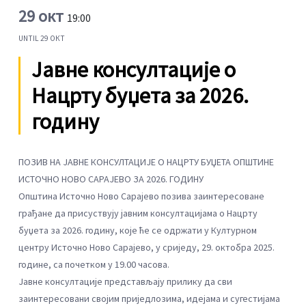
29 окт
19:00
UNTIL
29 ОКТ
Јавне консултације о
Нацрту буџета за 2026.
годину
ПОЗИВ НА ЈАВНЕ КОНСУЛТАЦИЈЕ О НАЦРТУ БУЏЕТА ОПШТИНЕ
ИСТОЧНО НОВО САРАЈЕВО ЗА 2026. ГОДИНУ
Општина Источно Ново Сарајево позива заинтересоване
грађане да присуствују јавним консултацијама о Нацрту
буџета за 2026. годину, које ће се одржати у Културном
центру Источно Ново Сарајево, у сриједу, 29. октобра 2025.
године, са почетком у 19.00 часова.
Јавне консултације представљају прилику да сви
заинтересовани својим приједлозима, идејама и сугестијама