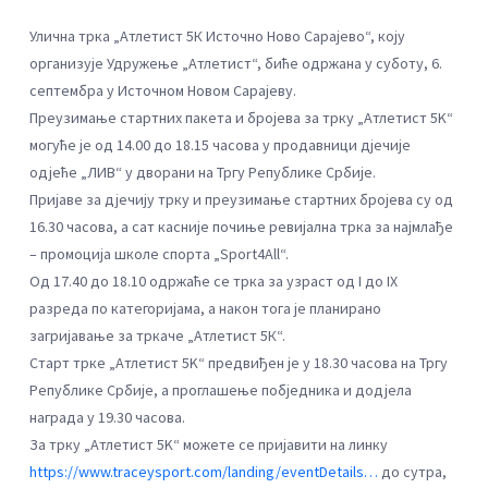
Улична трка „Атлетист 5К Источно Ново Сарајево“, коју
организује Удружење „Атлетист“, биће одржана у суботу, 6.
септембра у Источном Новом Сарајеву.
Преузимање стартних пакета и бројева за трку „Атлетист 5K“
могуће је од 14.00 до 18.15 часова у продавници дjечије
одјеће „ЛИВ“ у дворани на Тргу Републике Србије.
Пријаве за дјечију трку и преузимање стартних бројева су од
16.30 часова, а сат касније почиње ревијална трка за најмлађе
– промоција школе спорта „Sport4All“.
Од 17.40 до 18.10 одржаће се трка за узраст од I до IX
разреда по категоријама, а након тога је планирано
загријавање за тркаче „Атлетист 5К“.
Старт трке „Атлетист 5K“ предвиђен је у 18.30 часова на Тргу
Републике Србије, а проглашење побједника и додјела
награда у 19.30 часова.
За трку „Атлетист 5K“ можете се пријавити на линку
https://www.traceysport.com/landing/eventDetails…
до сутра,