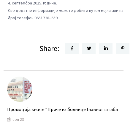
4. септембра 2025. године.
Све додатне информације можете добити путем мејла или на
број телефон 065/ 728- 659.
Share:
Промоција књиге “Приче из болнице Главног штаба
сеп 23