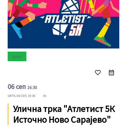
Sport
favorite_border
06 сеп
16:30
UNTIL
06 СЕП, 19:30
3h
Улична трка "Атлетист 5К
Источно Ново Сарајево"