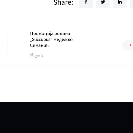
Share:
Промоција романа
„Succubus“ Недељко
Симанић
јун 9