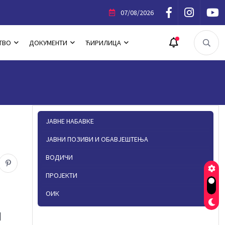
фестације „Љето у Источном Новом Сарајеву“
07/08/2026
ТВО
ДОКУМЕНТИ
ЋИРИЛИЦА
ЈАВНЕ НАБАВКЕ
ЈАВНИ ПОЗИВИ И ОБАВЈЕШТЕЊА
ВОДИЧИ
ПРОЈЕКТИ
ОИК