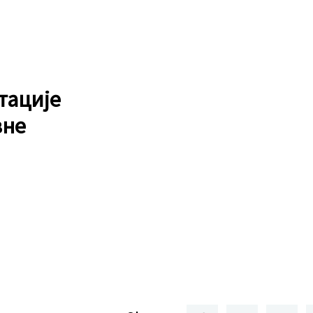
тације
вне