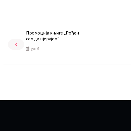
Промоција књиге „Рођен
сам да вјерујем“
јун 9