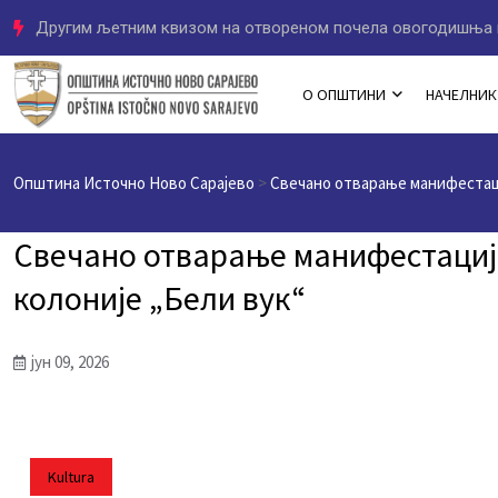
Другим љетним квизом на отвореном почела овогодишња 
О ОПШТИНИ
НАЧЕЛНИК
Општина Источно Ново Сарајево
>
Свечано отварање манифестаци
Свечано отварање манифестациј
колоније „Бели вук“
јун 09, 2026
Kultura