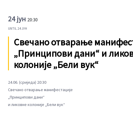
24 јун
20:30
UNTIL
24 ЈУН
Свечано отварање манифес
„Принципови дани“ и лико
колоније „Бели вук“
24.06. (сриједа) 20:30
Свечано отварање манифестације
„Принципови дани“
и ликовне колоније „Бели вук“