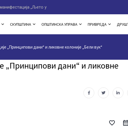
манифестација „Љето у
Програм овогодишње мани
СКУПШТИНА
ОПШТИНСКА УПРАВА
ПРИВРЕДА
ДРУШ
је „Принципови дани“ и ликовне колоније „Бели вук“
е „Принципови дани“ и ликовне
favorite_border