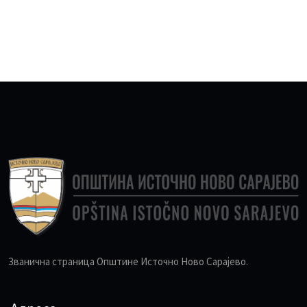
Званична страница Општине Источно Ново Сарајево.