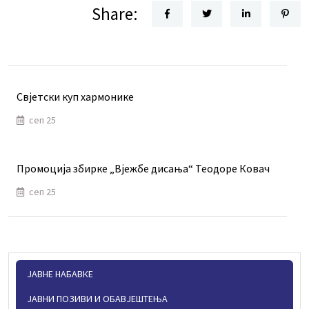
Share:
Свјетски куп хармонике
сеп 25
Промоција збирке „Вјежбе дисања“ Теодоре Ковач
сеп 25
ЈАВНЕ НАБАВКЕ
ЈАВНИ ПОЗИВИ И ОБАВЈЕШТЕЊА