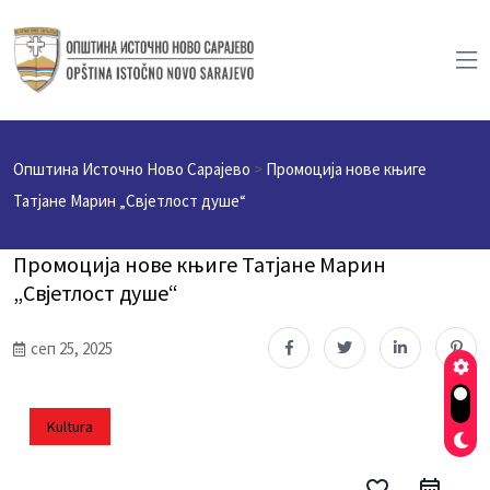
Општина Источно Ново Сарајево
>
Промоција нове књиге
Татјане Марин „Свјетлост душе“
Промоција нове књиге Татјане Марин
„Свјетлост душе“
сеп 25, 2025
Kultura
favorite_border