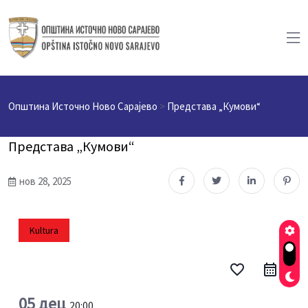
Општина Источно Ново Сарајево
>
Представа „Кумови“
Представа „Кумови“
нов 28, 2025
Kultura
favorite_border
05 дец
20:00