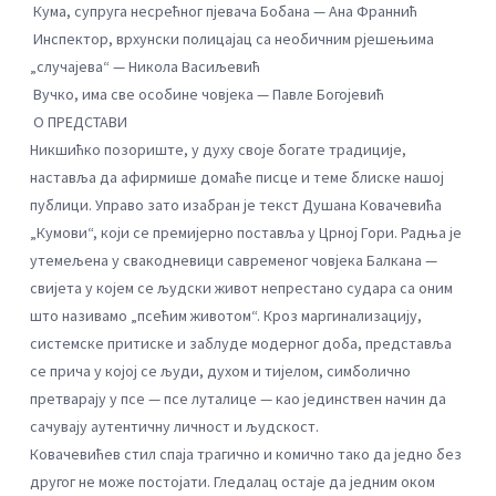
Кума, супруга несрећног пјевача Бобана — Ана Франнић
Инспектор, врхунски полицајац са необичним рјешењима
„случајева“ — Никола Васиљевић
Вучко, има све особине човјека — Павле Богојевић
О ПРЕДСТАВИ
Никшићко позориште, у духу своје богате традиције,
наставља да афирмише домаће писце и теме блиске нашој
публици. Управо зато изабран је текст Душана Ковачевића
„Кумови“, који се премијерно поставља у Црној Гори. Радња је
утемељена у свакодневици савременог човјека Балкана —
свијета у којем се људски живот непрестано судара са оним
што називамо „псећим животом“. Кроз маргинализацију,
системске притиске и заблуде модерног доба, представља
се прича у којој се људи, духом и тијелом, симболично
претварају у псе — псе луталице — као јединствен начин да
сачувају аутентичну личност и људскост.
Ковачевићев стил спаја трагично и комично тако да једно без
другог не може постојати. Гледалац остаје да једним оком