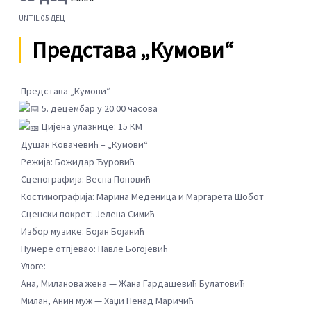
UNTIL
05 ДЕЦ
Представа „Кумови“
Представа „Кумови“
5. децембар у 20.00 часова
Цијена улазнице: 15 КМ
Душан Ковачевић – „Кумови“
Режија: Божидар Ђуровић
Сценографија: Весна Поповић
Костимографија: Марина Меденица и Маргарета Шобот
Сценски покрет: Јелена Симић
Избор музике: Бојан Бојанић
Нумере отпјевао: Павле Богојевић
Улоге:
Ана, Миланова жена — Жана Гардашевић Булатовић
Милан, Анин муж — Хаџи Ненад Маричић