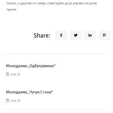
плаче, а другим се смије, схватајући да је управо он јунак
приче.
Share:
Монодрама „Одбројавање“
нов 28
Монодрама „Чучук Стана“
нов 28