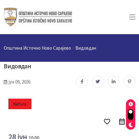
Општина Источно Ново Сарајево
>
Видовдан
Видовдан
јун 09, 2026
Kultura
favorite_border
28 јун
10:00