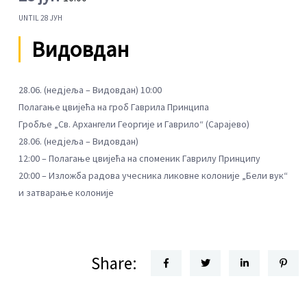
UNTIL
28 ЈУН
Видовдан
28.06. (недјеља – Видовдан) 10:00
Полагање цвијећа на гроб Гаврила Принципа
Гробље „Св. Архангели Георгије и Гаврило“ (Сарајево)
28.06. (недјеља – Видовдан)
12:00 – Полагање цвијећа на споменик Гаврилу Принципу
20:00 – Изложба радова учесника ликовне колоније „Бели вук“
и затварање колоније
Share: