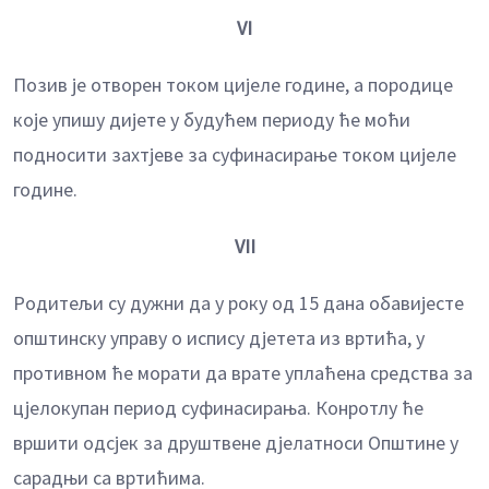
VI
Позив је отворен током цијеле године, а породице
које упишу дијете у будућем периоду ће моћи
подносити захтјеве за суфинасирање током цијеле
године.
VII
Родитељи су дужни да у року од 15 дана обавијесте
општинску управу о испису дјетета из вртића, у
противном ће морати да врате уплаћена средства за
цјелокупан период суфинасирања. Конротлу ће
вршити одсјек за друштвене дјелатноси Општине у
сарадњи са вртићима.