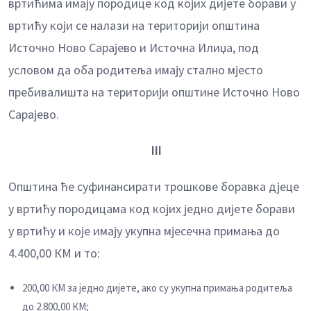
вртићима имају породице код којих дијете борави у
вртићу који се налази на територији општина
Источно Ново Сарајево и Источна Илиџа, под
условом да оба родитеља имају стално мјесто
пребивалишта на територији општине Источно Ново
Сарајево.
III
Општина ће суфинансирати трошкове боравка дјеце
у вртићу породицама код којих једно дијете борави
у вртићу и којe имају укупна мјесечна примања до
4.400,00 КМ и то:
200,00 КМ за једно дијете, ако су укупна примања родитеља
до 2.800,00 КМ;