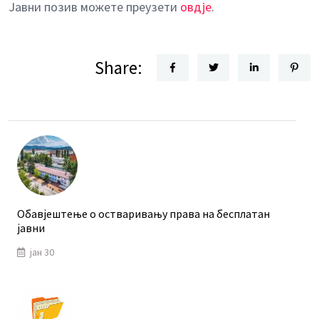
Јавни позив можете преузети
овдје
.
Share:
Обавјештење о остваривању права на бесплатан
јавни
јан 30