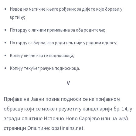
Извод из матичне књиге рођених за дијете које борави у
вртићу;
Потврду о личним примањима за оба родитеља;
Потврду са бироа, ако родитељ није у радном односу;
Копију личне карте подносиоца;
Копију текућег рачуна подносиоца.
V
Пријава на Јавни позив подноси се на пријавном
обрасцу који се може преузети у канцеларији бр. 14, у
згради општине Источно Ново Сарајево или на
web
страници Општине: opstinains.net.