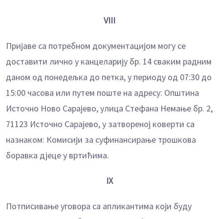
VIII
Пријаве са потребном документацијом могу се
доставити лично у канцеларију бр. 14 сваким радним
даном од понедељка до петка, у периоду од 07:30 до
15:00 часова или путем поште на адресу: Општина
Источно Ново Сарајево, улица Стефана Немање бр. 2,
71123 Источно Сарајево, у затвореној коверти са
назнаком: Комисији за суфинансирање трошкова
боравка дјеце у вртићима.
IX
Потписивање уговора са апликантима који буду