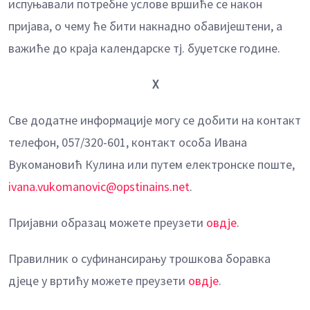
испуњавали потребне услове вршиће се након
пријава, о чему ће бити накнадно обавијештени, а
важиће до краја календарске тј. буџетске године.
X
Све додатне информације могу се добити на контакт
телефон, 057/320-601, контакт особа Ивана
Вукомановић Кулина или путем електронске поште,
ivana.vukomanovic@opstinains.net
.
Пријавни образац можете преузети
овдје
.
Правилник о суфинансирању трошкова боравка
дјеце у вртићу можете преузети
овдје
.