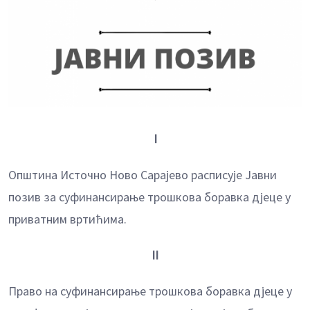
I
Општина Источно Ново Сарајево расписује Јавни
позив за суфинансирање трошкова боравка дјеце у
приватним вртићима.
II
Право на суфинансирање трошкова боравка дјеце у