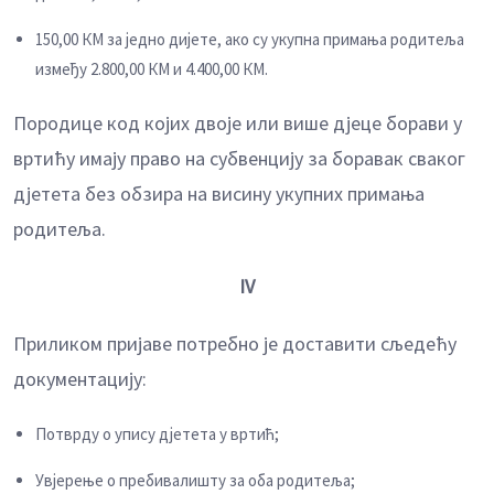
150,00 КМ за једно дијете, ако су укупна примања родитеља
између 2.800,00 КМ и 4.400,00 КМ.
Породице код којих двоје или више дјеце борави у
вртићу имају правo на субвенцију за боравак сваког
дјетета без обзира на висину укупних примања
родитеља.
IV
Приликом пријаве потребно је доставити сљедећу
документацију:
Потврду о упису дјетета у вртић;
Увјерење о пребивалишту за оба родитеља;