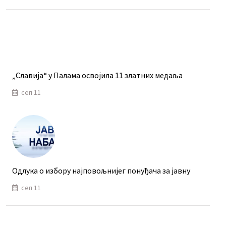
„Славија“ у Палама освојила 11 златних медаља
сеп 11
Одлука о избору најповољнијег понуђача за јавну
сеп 11