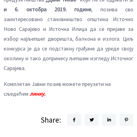
и 6. октобра 2019.
године
, позива сво
заинтересовано становништво општина Источно
Ново Сарајево и Источна Илиџа да се пријаве за
избор најљепшег дворишта, балкона и излога. Циљ
конкурса је да се подстакну грађане да уреде своју
околину и тако допринесу љепшем изгледу Источног
Сарајева.
Комплетан Јавни позив можете преузети на
сљедећем
линку.
Share: