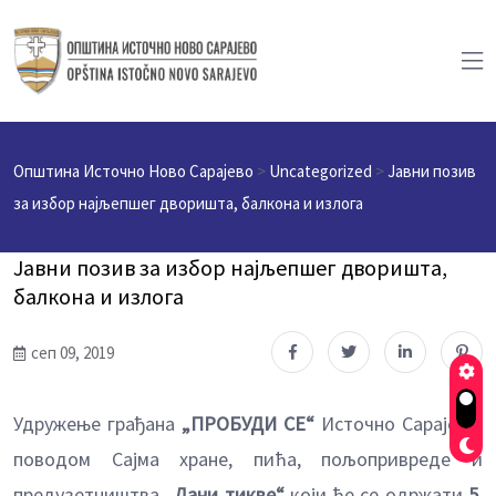
Општина Источно Ново Сарајево
>
Uncategorized
>
Јавни позив
за избор најљепшег дворишта, балкона и излога
Јавни позив за избор најљепшег дворишта,
балкона и излога
сеп 09, 2019
Удружење грађана
„ПРОБУДИ СЕ“
Источно Сарајево,
поводом Сајма хране, пића, пољопривреде и
предузетништва
„Дани тикве“
који ће се одржати
5.