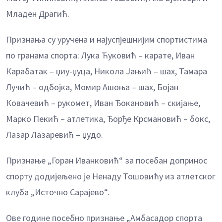
Младен Драгић.
Признања су уручена и најуспјешнијим спортистима
по гранама спорта: Лука Ћуковић – карате, Иван
Карабатак – џиу-џуца, Никола Јањић – шах, Тамара
Лучић – одбојка, Момир Ашоња – шах, Бојан
Ковачевић – рукомет, Иван Ђокановић – скијање,
Марко Пекић – атлетика, Ђорђе Крсмановић – бокс,
Лазар Лазаревић – џудо.
Признање „Горан Иванковић“ за посебан допринос
спорту додијељено је Ненаду Тошовићу из атлетског
клуба „Источно Сарајево“.
Ове године посебно признање „Амбасадор спорта