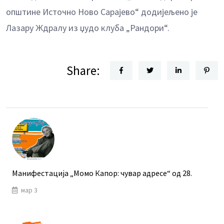
општине Источно Ново Сарајево“ додијељено је
Лазару Ждралу из џудо клуба „Рандори“.
Share:
Манифестација „Момо Капор: чувар адресе“ од 28.
мар 3