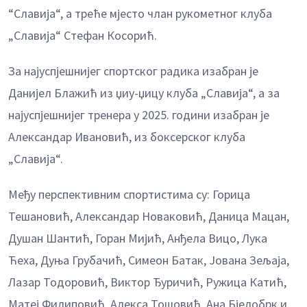
“Славија“, а треће мјесто члан рукометног клуба
„Славија“ Стефан Косорић.
За најуспјешнијег спортског радика изабран је
Данијел Блажић из џиу-џицу клуба „Славија“, а за
најуспјешнијег тренера у 2025. години изабран је
Александар Ивановић, из боксерског клуба
„Славија“.
Међу перспективним спортистима су: Горица
Тешановић, Александар Новаковић, Даница Мацан,
Душан Шантић, Горан Мијић, Анђела Вицо, Лука
Ћеха, Дуња Грубачић, Симеон Батак, Јована Зељаја,
Лазар Тодоровић, Виктор Ђуричић, Ружица Катић,
Матеј Филиповић, Алекса Тошовић, Ана Бјелобрк и