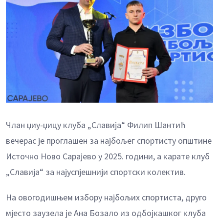
Члан џиу-џицу клуба „Славија“ Филип Шантић
вечерас је проглашен за најбољег спортисту општине
Источно Ново Сарајево у 2025. години, а карате клуб
„Славија“ за најуспјешнији спортски колектив.
На овогодишњем избору најбољих спортиста, друго
мјесто заузела је Ана Бозало из одбојкашког клуба