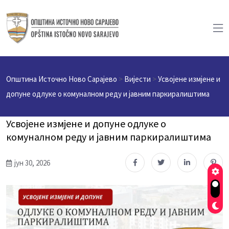
Општина Источно Ново Сарајево
>
Вијести
>
Усвојене измјене и
допуне одлуке о комуналном реду и јавним паркиралиштима
Усвојене измјене и допуне одлуке о
комуналном реду и јавним паркиралиштима
јун 30, 2026