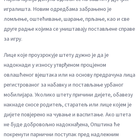
игралишта. Новим одредбама забрањено је
ломљење, оштећивање, шарање, прљање, као и све
друге радње којима се уништавају постављене справе
за игру.
Лице које проузрокује штету дужно је да је
надокнади у износу утврђеном процјеном
овлашћеног вјештака или на основу предрачуна лица
регистрованог за набавку и постављање урбаног
мобилијара. Уколико штету причини дијете, обавезу
накнаде сносе родитељ, старатељ или лице којем је
дијете повјерено на чување и васпитање. Ако штета
не буде добровољно надокнађена, Општина ће
покренути парнични поступак пред надлежним