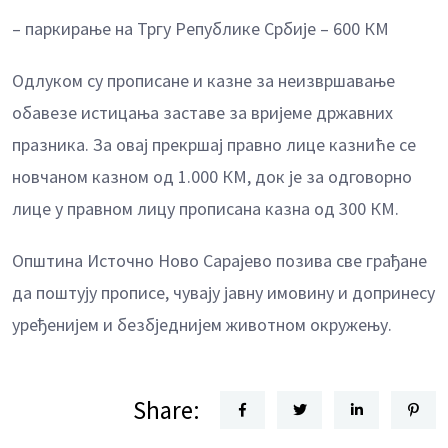
– паркирање на Тргу Републике Србије – 600 КМ
Одлуком су прописане и казне за неизвршавање
обавезе истицања заставе за вријеме државних
празника. За овај прекршај правно лице казниће се
новчаном казном од 1.000 КМ, док је за одговорно
лице у правном лицу прописана казна од 300 КМ.
Општина Источно Ново Сарајево позива све грађане
да поштују прописе, чувају јавну имовину и допринесу
уређенијем и безбједнијем животном окружењу.
Share: