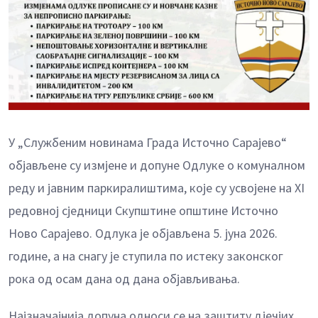
У „Службеним новинама Града Источно Сарајево“
објављене су измјене и допуне Одлуке о комуналном
реду и јавним паркиралиштима, које су усвојене на XI
редовној сједници Скупштине општине Источно
Ново Сарајево. Одлука је објављена 5. јуна 2026.
године, а на снагу је ступила по истеку законског
рока од осам дана од дана објављивања.
Најзначајнија допуна односи се на заштиту дјечјих