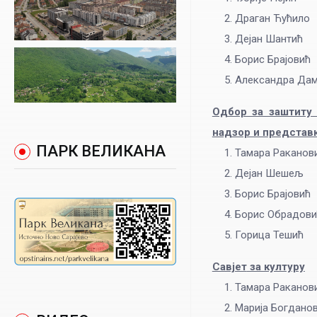
Драган Ћућило
Дејан Шантић
Борис Брајовић
Александра Дам
Одбор за заштиту
надзор и представ
ПАРК ВЕЛИКАНА
Тамара Раканов
Дејан Шешељ
Борис Брајовић
Борис Обрадови
Горица Тешић
Савјет
за културу
Тамара Раканов
Марија Богдано