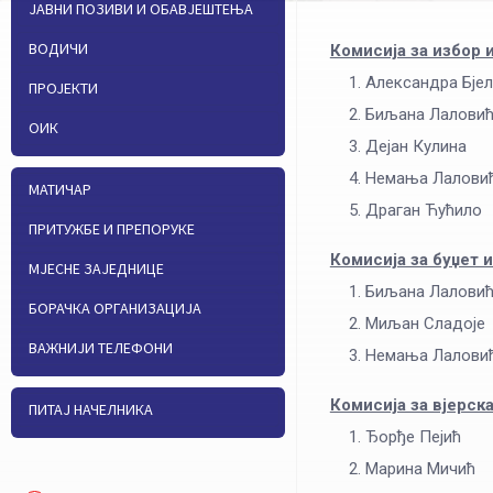
ЈАВНИ ПОЗИВИ И ОБАВЈЕШТЕЊА
ВОДИЧИ
Комисија за избор
Александра Бје
ПРОЈЕКТИ
Биљана Лалови
ОИК
Дејан Кулина
Немања Лалови
МАТИЧАР
Драган Ћућило
ПРИТУЖБЕ И ПРЕПОРУКЕ
Комисија за буџет 
МЈЕСНЕ ЗАЈЕДНИЦЕ
Биљана Лалови
БОРАЧКА ОРГАНИЗАЦИЈА
Миљан Сладоје
ВАЖНИЈИ ТЕЛЕФОНИ
Немања Лалови
Комисија за вјерск
ПИТАЈ НАЧЕЛНИКА
Ђорђе Пејић
Марина Мичић