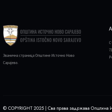
А
С
7
Званична страница Општине Источно Ново
Р
Сарајево.
© COPYRIGHT 2025 | Сва права задржава Општина И