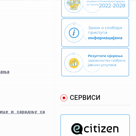
нања
СЕРВИСИ
нице и сарадњу са