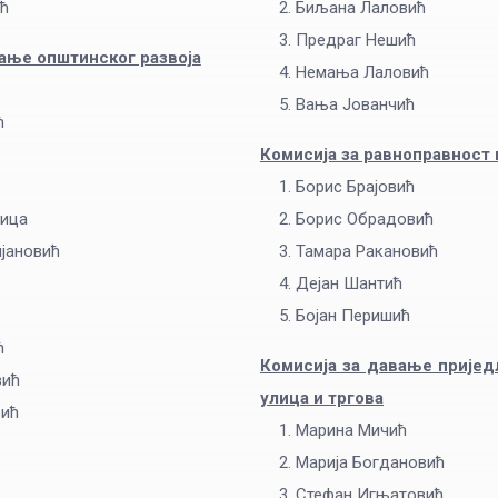
ћ
Биљана Лаловић
Предраг Нешић
ање општинског развоја
Немања Лаловић
Вања Јованчић
ћ
Комисија за равноправност
Борис Брајовић
лица
Борис Обрадовић
јановић
Тамара Ракановић
Дејан Шантић
Бојан Перишић
ћ
Комисија за давање пријед
вић
улица и тргова
вић
Марина Мичић
Марија Богдановић
Стефан Игњатовић