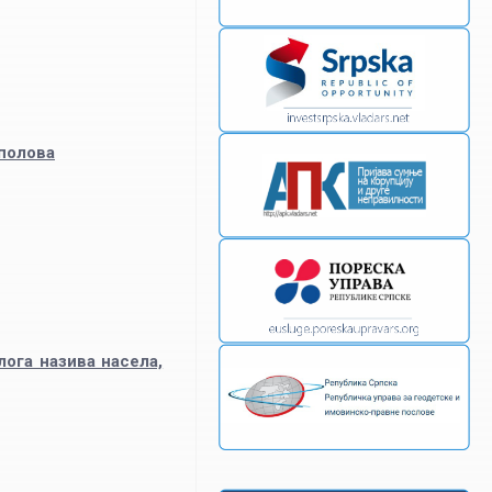
 полова
лога назива насела,