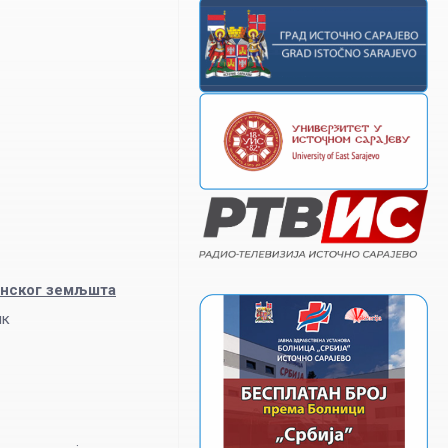
винског земљшта
ик