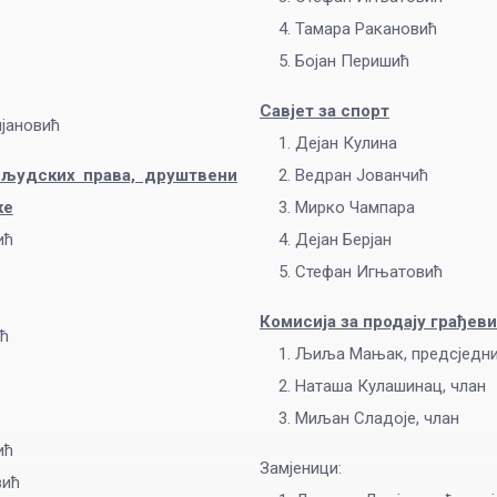
Тамара Ракановић
Бојан Перишић
Савјет за спорт
јановић
Дејан Кулина
 људских права, друштвени
Ведран Јованчић
ке
Мирко Чампара
ић
Дејан Берјан
Стефан Игњатовић
Комисија за продају грађе
ћ
Љиља Мањак, предсједн
Наташа Кулашинац, члан
Миљан Сладоје, члан
ић
Замјеници:
вић