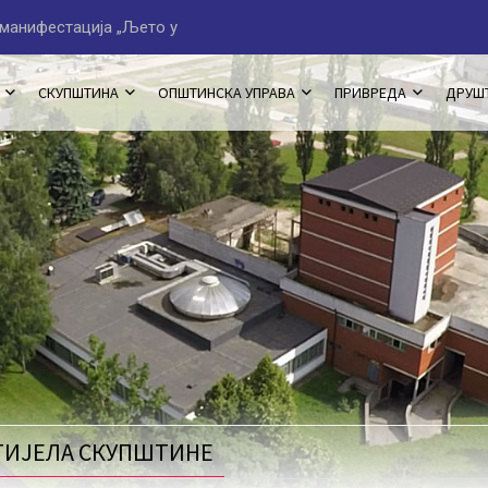
вом Сарајеву“
Начелник Јован Катић до
СКУПШТИНА
ОПШТИНСКА УПРАВА
ПРИВРЕДА
ДРУШ
 ТИЈЕЛА СКУПШТИНЕ