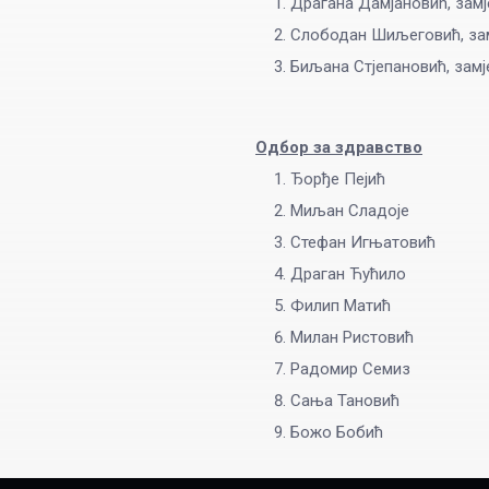
Драгана Дамјановић, зам
Слободан Шиљеговић, зам
Биљана Стјепановић, замј
Одбор за здравство
Ђорђе Пејић
Миљан Сладоје
Стефан Игњатовић
Драган Ћућило
Филип Матић
Милан Ристовић
Радомир Семиз
Сања Тановић
Божо Бобић