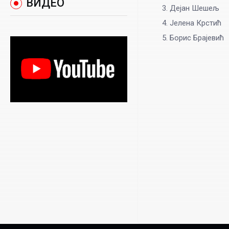
ВИДЕО
Дејан Шешељ
Јелена Крстић
Борис Брајевић