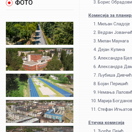
ФОТО
Борис Обрадови
Комисија за планир
Миљан Сладоје
Ведран Јованчи
Милан Маунага
Дејан Кулина
Александра Бје
Александра Дам
Љубиша Дивчић
Бојан Перишић
Немања Лалови
Марија Богдано
Стефан Игњато
Етичка комисија
Ђорђе Пејић