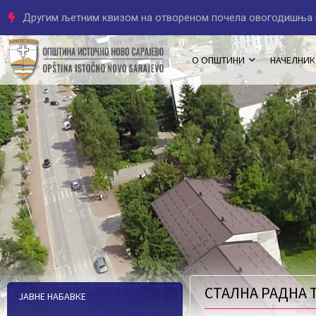
Програм овогодишње манифестације „Љето у Источном Но
О ОПШТИНИ
НАЧЕЛНИК
СТАЛНА РАДНА
ЈАВНЕ НАБАВКЕ