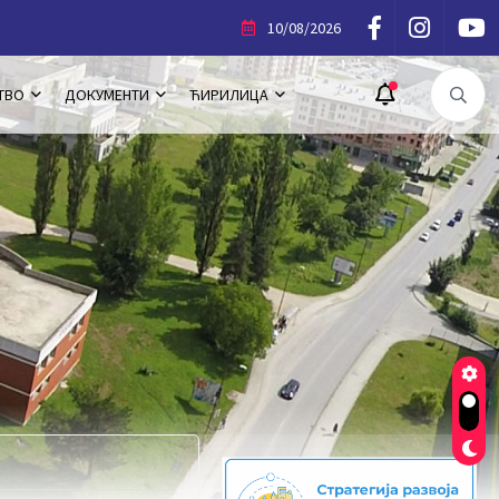
битник Повеље Општине Трново
10/08/2026
ТВО
ДОКУМЕНТИ
ЋИРИЛИЦА