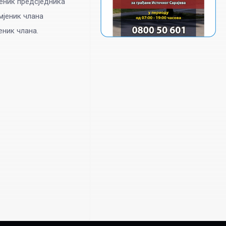
јеник предсједника
јеник члана
еник члана.