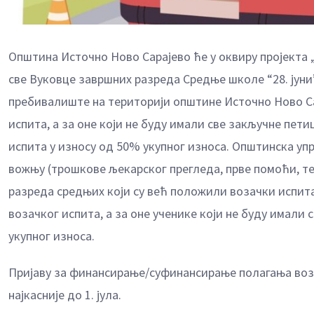
Општина Источно Ново Сарајево ће у оквиру пројекта 
све Вуковце завршних разреда Средње школе “28. јуни
пребивалиште на територији општине Источно Ново С
испита, а за оне који не буду имали све закључне пе
испита у износу од 50% укупног износа. Општинска у
вожњу (трошкове љекарског прегледа, прве помоћи, т
разреда средњих који су већ положили возачки испит
возачког испита, а за оне ученике који не буду имали
укупног износа.
Пријаву за финансирање/суфинансирање полагања возач
најкасније до 1. јула.