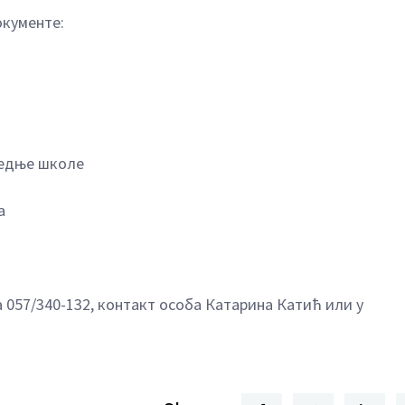
окументе:
средње школе
а
 057/340-132, контакт особа Катарина Катић или у