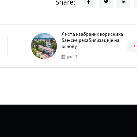
Share:
Листа изабраних корисника
бањске рехабилизације на
основу
јун 17