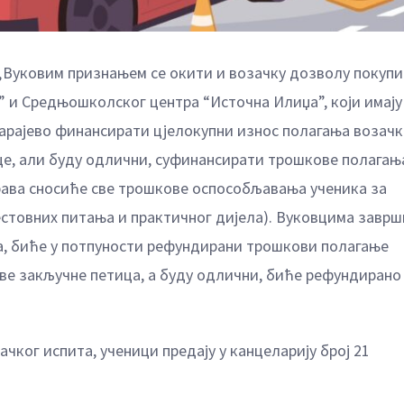
„Вуковим признањем се окити и возачку дозволу покупи
” и Средњошколског центра “Источна Илиџа”, који имају
арајево финансирати цјелокупни износ полагања возачк
тице, али буду одлични, суфинансирати трошкове полагањ
права сносиће све трошкове оспособљавања ученика за
естовних питања и практичног дијела). Вуковцима заврш
а, биће у потпуности рефундирани трошкови полагање
 све закључне петица, а буду одлични, биће рефундиран
ког испита, ученици предају у канцеларију број 21