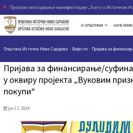
Програм овогодишње манифестације „Љето у Источном Но
О ОПШТИНИ
НАЧЕЛНИК
Општина Источно Ново Сарајево
>
Вијести
>
Пријавa за финансир
Пријавa за финансирање/суфина
у оквиру пројекта „Вуковим приз
покупи“
јун 17, 2024