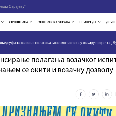
вом Сарајеву“
Начелник Јован Катић до
СКУПШТИНА
ОПШТИНСКА УПРАВА
ПРИВРЕДА
ДРУШ
ање/суфинансирање полагања возачког испита у оквиру пројекта „В
нсирање полагања возачког испи
нањем се окити и возачку дозволу