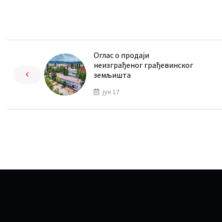
Оглас о продаји
неизграђеног грађевинског
земљишта
јун 17