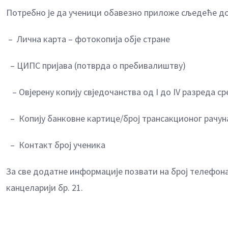
Потребно је да ученици обавезно приложе сљедеће д
– Лична карта – фотокопија обjе стране
– ЦИПС пријава (потврда о пребивалиштву)
– Овјерену копију свједочанства од I до IV разреда 
– Копију банковне картице/број трансакционог рачун
– Контакт број ученика
За све додатне информације позвати на број телефона
канцеларији бр. 21.