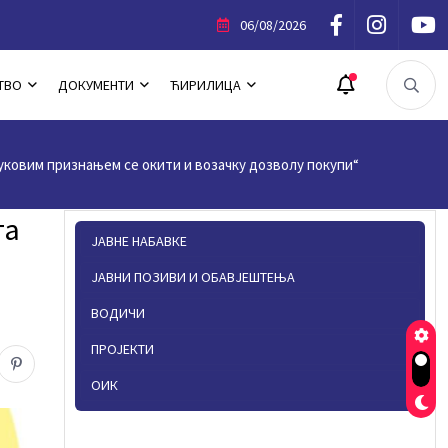
битник Повеље Општине Трново
06/08/2026
ТВО
ДОКУМЕНТИ
ЋИРИЛИЦА
уковим признањем се окити и возачку дозволу покупи“
та
ЈАВНЕ НАБАВКЕ
ЈАВНИ ПОЗИВИ И ОБАВЈЕШТЕЊА
ВОДИЧИ
ПРОЈЕКТИ
ОИК