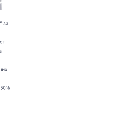
“ за
ог
а
них
о 50%