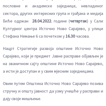
пословне и академске заједнице, невладиног
сектора, других интересних група и грађана и медија
биће одржан
28.04.2022.
године (
четвртак
) у Сали
Културног центра Источно Ново Сарајево, у улици
Стефана Немање 6 са почетком у
16.30
часова.
Нацрт Стратегије развоја општине Источно Ново
Сарајево, који је предмет Јавне расправе објављен је
на званичном сајту општине Источно Ново Сарајево,
а исти је доступан и у свим мјесним заједницама.
Овим путем Општина Источно Ново Сарајево позива
стручну и општу јавност да узму учешће у расправи и
дају своје мишљење.