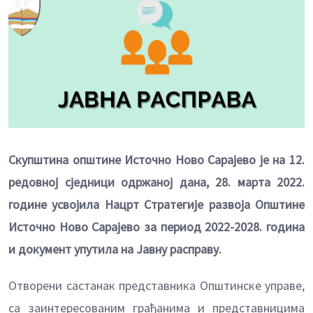
Скупштина општине Источно Ново Сарајево је на 12.
редовној сједници одржаној дана, 28. марта 2022.
године усвојила Нацрт Стратегије развоја Општине
Источно Ново Сарајево за период 2022-2028. година
и документ упутила на Јавну расправу.
Отворени састанак представника Општинске управе,
са заинтересованим грађанима и представницима