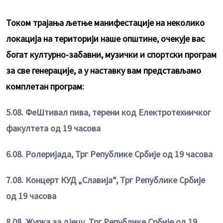
Током трајања љетње манифестације на неколико
локација на територији наше општине, очекује вас
богат културно-забавни, музички и спортски програм
за све генерације, а у наставку вам представљамо
комплетан програм:
5.08. ФеШтивал пива, терени код Електротехничког
факултета од 19 часова
6.08. Ролеријада, Трг Републике Србије од 19 часова
7.08. Концерт КУД „Славија“, Трг Републике Србије
од 19 часова
8.08. Журка за дјецу, Трг Републике Србије од 19