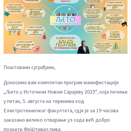
Поштовани суграђани,
Доносимо вам комплетан програм манифестације
„Љето у Источном Новом Сарајеву 2023“, која почиње
у петак, 5. августа на теренима код
Електротехничког факултета, гдје је за 19 часова
заказано велико отварање уз сада већ добро
познати ФеШтивал пива.