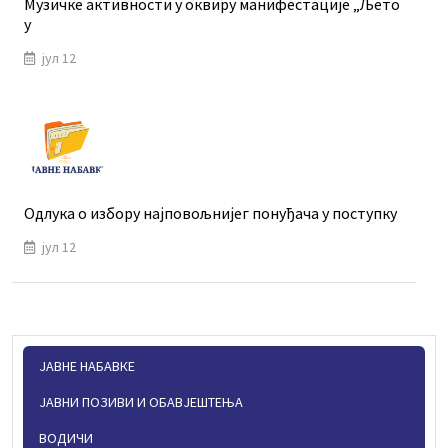
Музичке активности у оквиру манифестације „Љето
у
јул 12
Одлука о избору најповољнијег понуђача у поступку
јул 12
ЈАВНЕ НАБАВКЕ
ЈАВНИ ПОЗИВИ И ОБАВЈЕШТЕЊА
ВОДИЧИ