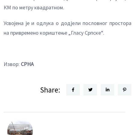
КМ по метру квадратном.
Усвојена је и одлука о додјели пословног простора
на привремено кориштење „Гласу Српске“.
Извор:
СРНА
Share: