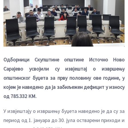
Одборници Скупштине општине Источно Ново
Сарајево усвојили су извјештај о извршењу
општинског буџета за прву половину ове године, у
којем је наведено да ја забиљежен дефицит у износу
од 785.332 КМ.
У извјештају о извршењу буџета наведено је да су за
период од 1. јануара до 30. јула остварени приходи и