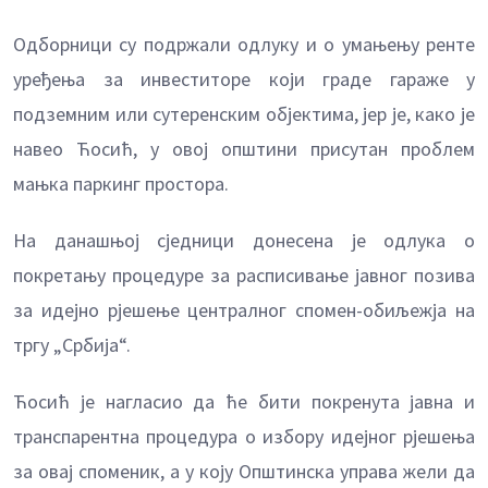
Одборници су подржали одлуку и о умањењу ренте
уређења за инвеститоре који граде гараже у
подземним или сутеренским објектима, јер је, како је
навео Ћосић, у овој општини присутан проблем
мањка паркинг простора.
На данашњој сједници донесена је одлука о
покретању процедуре за расписивање јавног позива
за идејно рјешење централног спомен-обиљежја на
тргу „Србија“.
Ћосић је нагласио да ће бити покренута јавна и
транспарентна процедура о избору идејног рјешења
за овај споменик, а у коју Општинска управа жели да