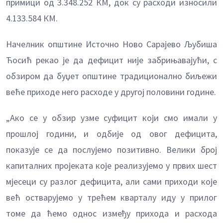
примици од 3.348.252 КМ, док су расходи износили
4.133.584 КМ.
Начелник општине Источно Ново Сарајево Љубиша
Ћосић рекао је да дефицит није забрињавајући, с
обзиром да буџет општине традиционално биљежи
веће приходе него расходе у другој половини године.
„Ако се у обзир узме суфицит који смо имали у
прошлој години, и одбије од овог дефицита,
показује се да послујемо позитивно. Велики број
капиталних пројеката које реализујемо у првих шест
мјесеци су разлог дефицита, али сами приходи које
већ остварујемо у трећем кварталу иду у прилог
томе да ћемо однос између прихода и расхода