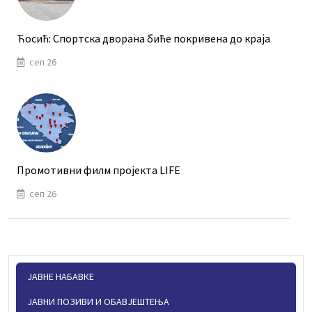
Ћосић: Спортска дворана биће покривена до краја
сеп 26
Промотивни филм пројекта LIFE
сеп 26
ЈАВНЕ НАБАВКЕ
ЈАВНИ ПОЗИВИ И ОБАВЈЕШТЕЊА