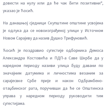
довести на нулу или да ће чак бити позитивни“,
указао је Ћосић.
На данашњој сједници Скупштине општине усвојена
је одлука да се новоизграђеној улици у Источном
Новом Сарајеву да назив Душко Трифуновић.
Ћосић је поздравио сугестије одборника Демоса
Александра Костовића и ПДП-а Саве Шкрбе да у
наредном периоду називи улица буду давани по
значајним датумима и личностима везаним за
сарајесвке Србе прије и након Одбрамбено-
отаџбинског рата, поручивши да ће се Општинска
управа у наредном периоду руководити тим
сугестијама.