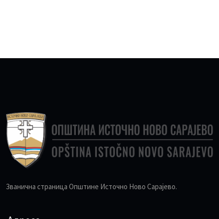
Званична страница Општине Источно Ново Сарајево.