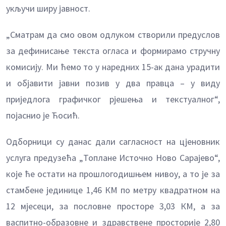
укључи ширу јавност.
„Сматрам да смо овом одлуком створили предуслов
за дефинисање текста огласа и формирамо стручну
комисију. Ми ћемо то у наредних 15-ак дана урадити
и објавити јавни позив у два правца – у виду
приједлога графичког рјешења и текстуалног“,
појаснио је Ћосић.
Одборници су данас дали сагласност на цјеновник
услуга предузећа „Топлане Источно Ново Сарајево“,
које ће остати на прошлогодишњем нивоу, а то је за
стамбене јединице 1,46 КМ по метру квадратном на
12 мјесеци, за пословне просторе 3,03 КМ, а за
васпитно-образовне и здравствене просторије 2,80