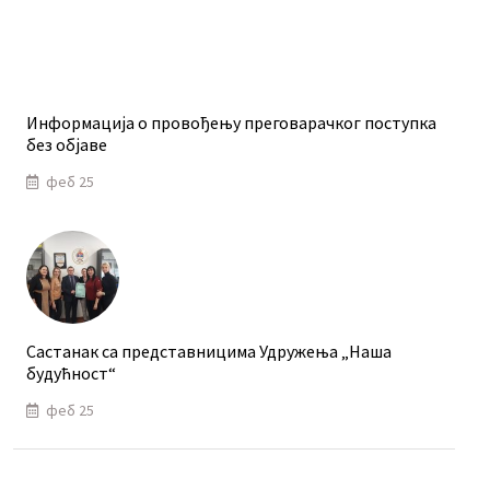
Информација о провођењу преговарачког поступка
без објаве
феб 25
Састанак са представницима Удружења „Наша
будућност“
феб 25