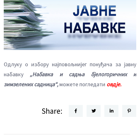
Одлуку о избору најповољнијег понуђача за јавну
набавку
„Набавка и садња бјелогоричних и
зимзелених садница“,
можете погледати
овдје.
Share: