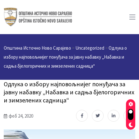
Општина Источно Ново Сарајево
>
Uncategorized
>
Одлука о
избору најповољнијег понуђача за јавну набавку „Набавка и
садња бјелогоричних и зимзелених садница“
Одлука о избору најповољнијег понуђача за
јавну набавку „Набавка и садња бјелогоричних
и зимзелених садница“
феб 24, 2020