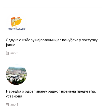
Одлука о избору најповољнијег понуђача у поступку
јавне
апр 9
Наредба о одређивању радног времена предузећа,
установа
апр 9