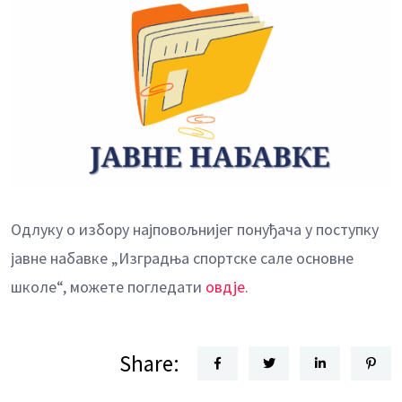
Одлуку о избору најповољнијег понуђача у поступку
јавне набавке „Изградња спортске сале основне
школе“, можете погледати
овдје
.
Share: