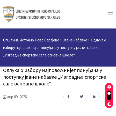
Општина Источно Ново Сарајево
>
Јавне набавке
>
Одлука о
избору најповољнијег понуђача у поступку јавне набавке
„Изградња спортске сале основне школе“
Одлука о избору најповољнијег понуђача у
поступку јавне набавке „Изградња спортске
сале основне школе“
апр 09, 2026