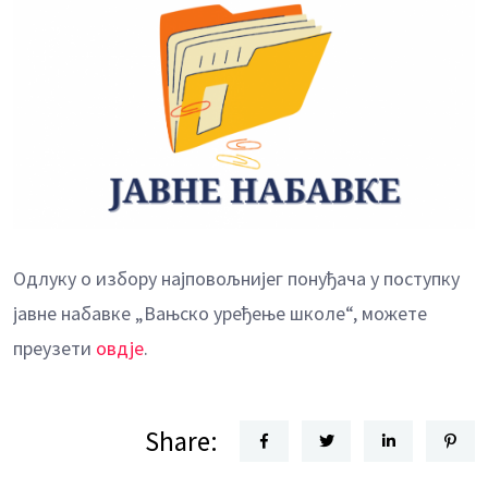
Одлуку о избору најповољнијег понуђача у поступку
јавне набавке „Вањско уређење школе“, можете
преузети
овдје
.
Share: