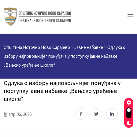
Општина Источно Ново Сарајево
>
Јавне набавке
>
Одлука о
избору најповољнијег понуђача у поступку јавне набавке
„Вањско уређење школе“
Одлука о избору најповољнијег понуђача у
поступку јавне набавке „Вањско уређење
школе“
апр 06, 2026