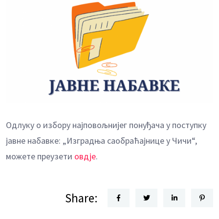
Одлуку о избору најповољнијег понуђача у поступку
јавне набавке: „Изградња саобраћајнице у Чичи“,
можете преузети
овдје
.
Share: