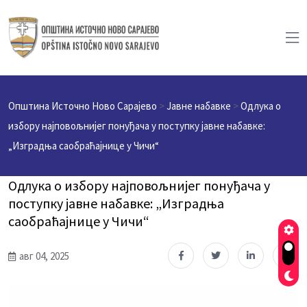
Општина Источно Ново Сарајево
>
Јавне набавке
>
Одлука о
избору најповољнијег понуђача у поступку јавне набавке:
„Изградња саобраћајнице у Чичи“
Одлука о избору најповољнијег понуђача у
поступку јавне набавке: „Изградња
саобраћајнице у Чичи“
авг 04, 2025