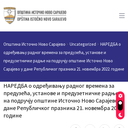
Општина Источно Ново Сарајево
>
Uncategorized
>
НАРЕДБА о
одређивању радног времена за предузећа, установе и
предузетничке радње на подручју општине Источно Ново
Сарајево у дане Републичког празника 21. новембра 2022. године
НАРЕДБА о одређивању радног времена за
предузећа, установе и предузетничке радње
на подручју општине Источно Ново Сарајево у
дане Републичког празника 21. новембра 2022.
године