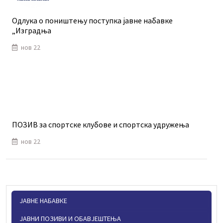
Одлука о поништењу поступка јавне набавке
„Изградња
нов 22
ПОЗИВ за спортске клубове и спортска удружења
нов 22
ЈАВНЕ НАБАВКЕ
ЈАВНИ ПОЗИВИ И ОБАВЈЕШТЕЊА