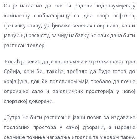
Он је нагласио да сви ти радови подразумијевају
комплетну саобраћајницу са два слоја асфалта,
пјешачку стазу, уређивање зелених површина, као и
јавну ЛЕД расвјету, за чију набавку ће ових дана бити
расписан тендер.
Ћосић је рекао да је настављена изградња новог трга
Србија, који би, такође, требало да буде готов до
краја јуна, док би половином маја требало да почне
опремање сале и заједничких просторија у новој
спортској доворани.
„Сутра ће бити расписан и јавни позив за издавање
пословних простора у самој дворани, а наредне
седмице почиње изградња игралишта у новом парку.