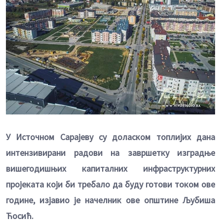
У Источном Сарајеву су доласком топлијих дана
интензивирани радови на завршетку изградње
вишегодишњих капиталних инфраструктурних
пројеката који би требало да буду готови током ове
године, изјавио је начелник ове општине Љубиша
Ћосић.