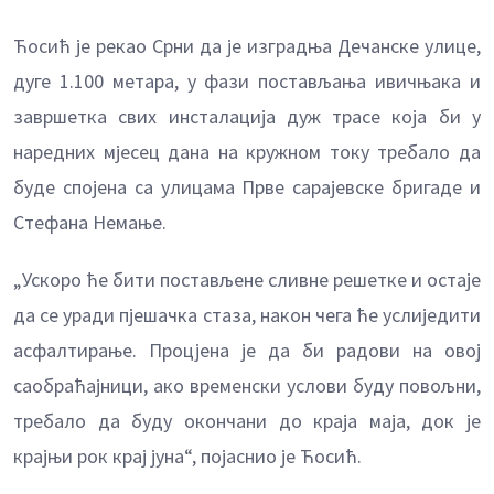
Ћосић је рекао Срни да је изградња Дечанске улице,
дуге 1.100 метара, у фази постављања ивичњака и
завршетка свих инсталација дуж трасе која би у
наредних мјесец дана на кружном току требало да
буде спојена са улицама Прве сарајевске бригаде и
Стефана Немање.
„Ускоро ће бити постављене сливне решетке и остаје
да се уради пјешачка стаза, након чега ће услиједити
асфалтирање. Процјена је да би радови на овој
саобраћајници, ако временски услови буду повољни,
требало да буду окончани до краја маја, док је
крајњи рок крај јуна“, појаснио је Ћосић.