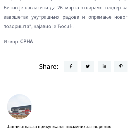
Битно је нагласити да 26. марта отварамо тендер за
завршетак унутрашњих радова и опремање новог
позоришта“, најавио је Ћосић.
Извор:
СРНА
Share:
Јавни оглас за прикупљање писмених затворених