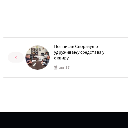
Потписан Споразум о
удруживању средстава у
оквиру
авг 17