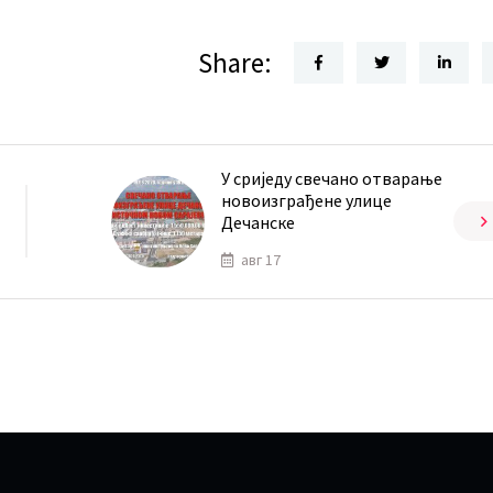
Share:
У сриједу свечано отварање
новоизграђене улице
Дечанске
авг 17