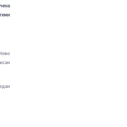
чена
теми
Ново
исан
један