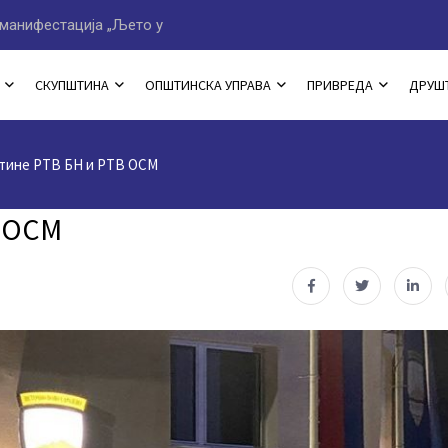
манифестација „Љето у
Програм овогодишње мани
СКУПШТИНА
ОПШТИНСКА УПРАВА
ПРИВРЕДА
ДРУШ
тине РТВ БН и РТВ ОСМ
В ОСМ