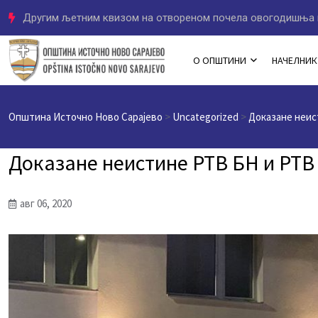
Другим љетним квизом на отвореном почела овогодишња 
О ОПШТИНИ
НАЧЕЛНИК
Општина Источно Ново Сарајево
>
Uncategorized
>
Доказане неис
Доказане неистине РТВ БН и РТ
авг 06, 2020