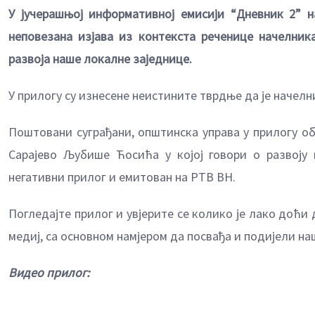
У јучерашњој информативној емисији “Дневник 2” н
неповезана изјава из контекста реченице начелник
развоја наше локалне заједнице.
У прилогу су изнесене неистините тврдње да је начел
Поштовани суграђани, општинска управа у прилогу о
Сарајево Љубише Ћосића у којој говори о развоју 
негативни прилог и емитован на РТВ ВН.
Погледајте прилог и увјерите се колико је лако доћи д
медиј, са основном намјером да посвађа и подијели н
Видео прилог: