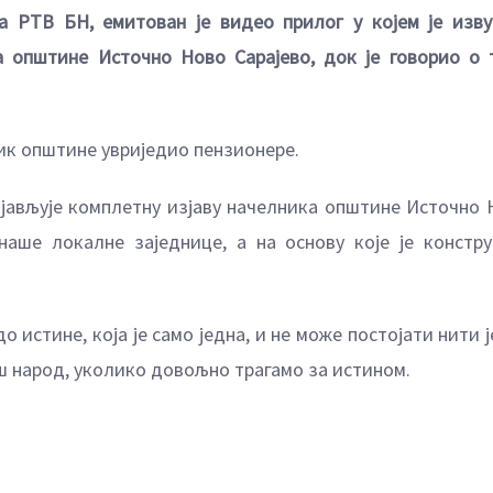
а РТВ БН, емитован је видео прилог у којем је изву
а општине Источно Ново Сарајево, док је говорио о 
ник општине увриједио пензионере.
бјављује комплетну изјаву начелника општине Источно 
наше локалне заједнице, а на основу које је констру
о истине, која је само једна, и не може постојати нити 
аш народ, уколико довољно трагамо за истином.