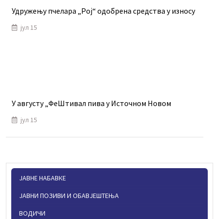
Удружењу пчелара „Рој“ одобрена средства у износу
јул 15
У августу „ФеШтивал пива у Источном Новом
јул 15
ЈАВНЕ НАБАВКЕ
ЈАВНИ ПОЗИВИ И ОБАВЈЕШТЕЊА
ВОДИЧИ