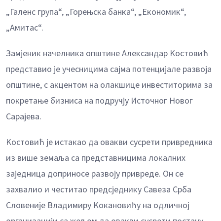
„Галенс група“, „Горењска банка“, „Економик“,
„Амитас“.
Замјеник начелника општине Александар Kостовић
представио је учесницима сајма потенцијале развоја
општине, с акцентом на олакшице инвеститорима за
покретање бизниса на подручју Источног Новог
Сарајева.
Kостовић је истакао да овакви сусрети привредника
из више земаља са представницима локалних
заједница доприносе развоју привреде. Он се
захвалио и честитао предсједнику Савеза Срба
Словеније Владимиру Kокановићу на одличној
организацији са жељом да овакви сусрети постану