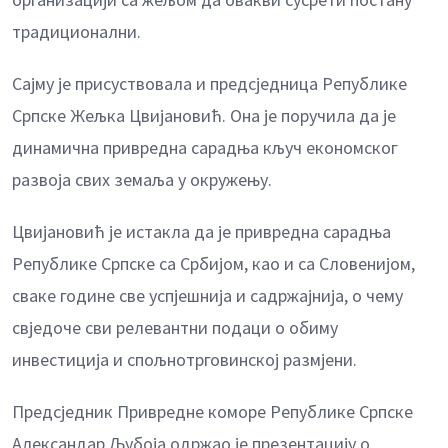
традиционални.
Сајму је присуствовала и предсједница Републике
Српске Жељка Цвијановић. Она је поручила да је
динамична привредна сарадња кључ економског
развоја свих земаља у окружењу.
Цвијановић је истакла да је привредна сарадња
Републике Српске са Србијом, као и са Словенијом,
сваке године све успјешнија и садржајнија, о чему
свједоче сви релевантни подаци о обиму
инвестиција и спољнотрговинској размјени.
Предсједник Привредне коморе Републике Српске
Александар Љубоја одржао је презентацију о