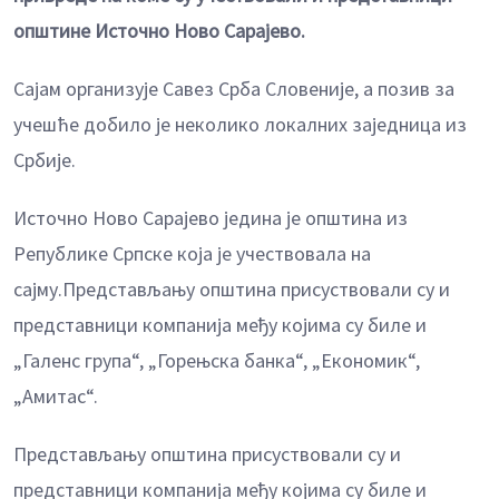
општине Источно Ново Сарајево.
Сајам организује Савез Срба Словеније, а позив за
учешће добило је неколико локалних заједница из
Србије.
Источно Ново Сарајево једина је општина из
Републике Српске која је учествовала на
сајму.Представљању општина присуствовали су и
представници компанија међу којима су биле и
„Галенс група“, „Горењска банка“, „Економик“,
„Амитас“.
Представљању општина присуствовали су и
представници компанија међу којима су биле и