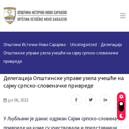
Општина Источно Ново Сарајево
>
Uncategorized
>
Делегација
Општинске управе узела учешће на сајму српско-словеначке
привреде
Делегација Општинске управе узела учешће на
сајму српско-словеначке привреде
јул 06, 2022
У Љубљани је данас одржан Сајам српско-словеначке
привреде на коме су учествовали и представници