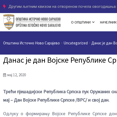
Другим љетним квизом на отвореном почела овогодишња 
О ОПШТИНИ
НАЧЕЛНИК
Општина Источно Ново Сарајево
>
Uncategorized
>
Данас је дан В
Данас је дан Војске Републике С
мај 12, 2020
Трећи пјешадијски Република Српска пук Оружаних сн
мај – Дан Војске Републике Српске /ВРС/ и свој дан.
Одлуку о формирању Војске Републике Српске дони