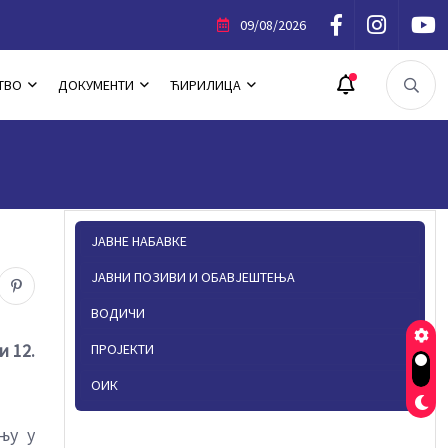
фестације „Љето у Источном Новом Сарајеву“
09/08/2026
ТВО
ДОКУМЕНТИ
ЋИРИЛИЦА
ЈАВНЕ НАБАВКЕ
ЈАВНИ ПОЗИВИ И ОБАВЈЕШТЕЊА
ВОДИЧИ
и 12.
ПРОЈЕКТИ
ОИК
њу у