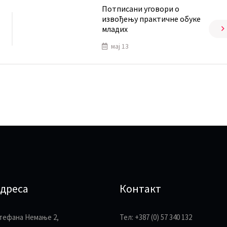
Потписани уговори о
извођењу практичне обуке
младих
мај 13
дреса
Контакт
тефана Немање 2,
Тел: +387 (0) 57 340 132