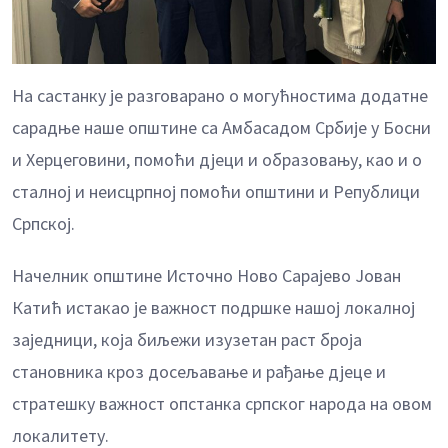
На састанку је разговарано о могућностима додатне
сарадње наше општине са Aмбасадом Србије у Босни
и
Херцеговини, помоћи дјеци и образовању, као и о
сталној и неисцрпној помоћи општини и Републици
Српској.
Начелник општине Источно Ново Сарајево Јован
Катић истакао је важност подршке нашој локалној
заједници, која биљежи изузетан раст броја
становника кроз досељавање и рађање дјеце и
стратешку важност опстанка српског народа на овом
локалитету.