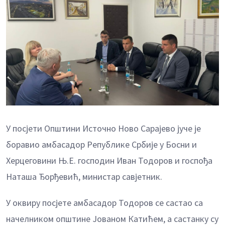
У посјети Општини Источно Ново Сарајево јуче је
боравио амбасадор Републике Србије у Босни и
Херцеговини Њ.Е. господин Иван Тодоров и госпођа
Наташа Ђорђевић, министар савјетник.
У оквиру посјете амбасадор Тодоров се састао са
начелником општине Јованом Катићем, а састанку су