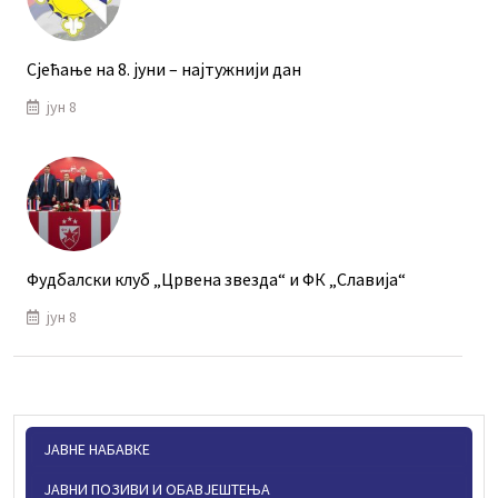
Сјећање на 8. јуни – најтужнији дан
јун 8
Фудбалски клуб „Црвена звезда“ и ФК „Славија“
јун 8
ЈАВНЕ НАБАВКЕ
ЈАВНИ ПОЗИВИ И ОБАВЈЕШТЕЊА