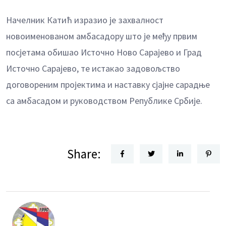
Начелник Катић изразио је захвалност
новоименованом амбасадору што је међу првим
посјетама обишао Источно Ново Сарајево и Град
Источно Сарајево, те истакао задовољство
договореним пројектима и наставку сјајне сарадње
са амбасадом и руководством Републике Србије.
Share: