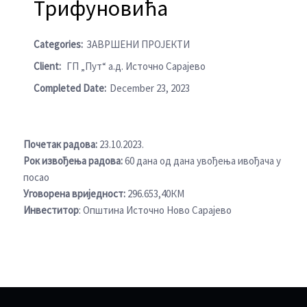
Трифуновића
Categories:
ЗАВРШЕНИ ПРОЈЕКТИ
Client:
ГП „Пут“ а.д. Источно Сарајево
Completed Date:
December 23, 2023
Почетак радова:
23.10.2023.
Рок извођења радова:
60 дана од дана увођења ивођача у
посао
Уговорена вриједност:
296.653,40КМ
Инвеститор
: Општина Источно Ново Сарајево