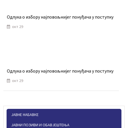
Одлука о избору најповољнијег понуђача у поступку
окт 29
Одлука о избору најповољнијег понуђача у поступку
окт 29
ЈАВНЕ НАБАВКЕ
ЈАВНИ ПОЗИВИ И ОБАВЈЕШТЕЊА