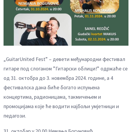
„GuitarUnited Fest” – девети међународни фестивал
гитаре под слоганом ”Гитарски облици!” одржаће се
од 31. октобра до 3. новембра 2024. године, a 4
фестивалска дана биће богато испуњена
концертима, радионицама, такмичењем и
промоцијама које ће водити најбољи умјетници и
педагози.
31. октобар у 20.00 Немања Богуновић