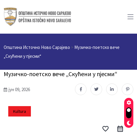
Општина Источно Ново Сарајево
>
Музичко-поетско вече
„Скућени у пјесми“
Музичко-поетско вече „Скућени у пјесми“
јун 09, 2026
Kultura
favorite_border