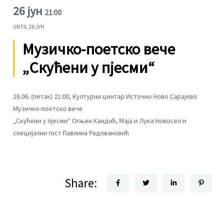
26 јун
21:00
UNTIL
26 ЈУН
Музичко-поетско вече
„Скућени у пјесми“
26.06. (петак) 21:00, Културни центар Источно Ново Сарајево
Музичко-поетско вече
„Скућени у пјесми“ Огњен Кандић, Маја и Лука Новосел и
специјални гост Павлина Радовановић
Share: