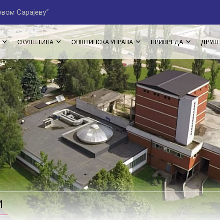
ЈАВНИ ПОЗИВ за пријаве н
СКУПШТИНА
ОПШТИНСКА УПРАВА
ПРИВРЕДА
ДРУШ
И