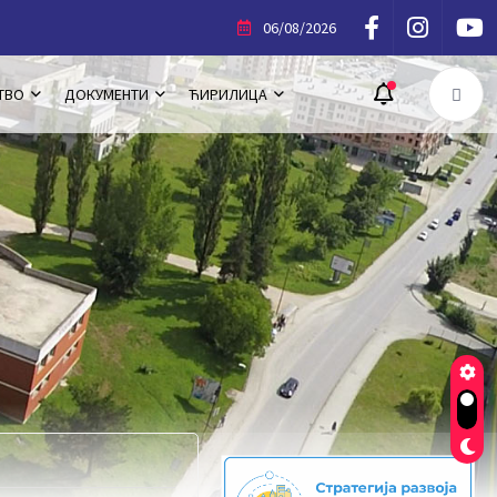
а Сајам здраве хране, домаћих и
06/08/2026
ТВО
ДОКУМЕНТИ
ЋИРИЛИЦА