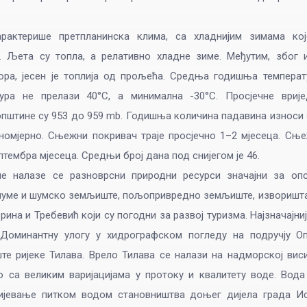
рактерише претпланинска клима, са хладнијим зимама ко
. Љета су топла, а релативно хладне зиме. Међутим, због 
ора, јесен је топлија од прољећа. Средња годишња температу
ура не прелази 40°C, а минимална -30°C. Просјечне вриј
 општине су 953 до 959 mb. Годишња количина падавина износи
номјерно. Сњежни покривач траје просјечно 1–2 мјесеца. Сњ
птембра мјесеца. Средњи број дана под сниjегом је 46.
не налазе се разноврсни природни ресурси значајни за оп
шуме и шумско земљиште, пољопривредно земљиште, изворишта
рина и Требевић који су погодни за развој туризма. Најзначајни
 Доминантну улогу у хидрографском погледу на подручју 
те ријеке Тилава. Врело Тилава се налази на надморској висин
 са великим варијацијама у протоку и квалитету воде. Вод
ијевање питком водом становништва доњег дијела града Ист