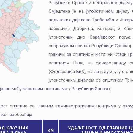
Републике Српске и централном дијелу
Смјештена је на југоисточном дијелу
падинских дијелова Требевића и Јахор
насељима Добриња, Которац и Каси
југоисточни дио Сарајевског поља,
споразумом припао Републици Српској. 
граничи са општином Источни Стари Гра
општином Пале, на сјеверозападу с
(Федерација БиХ), на западу и југу с 
југоисточним дијелом са општином Тр
ијално међу најмањим општинама у Републици Српској.
ост општине са главним административним центрима у окру
ког саобраћаја.
ОД КЉУЧНИХ
УДАЉЕНОСТ ОД ГЛАВНИХ Ц
КМ
ИЦА И ЛУКА
ЗЕМЉИ И ИНОСТРАНС