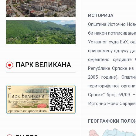
ИСТОРИЈА
Општина Источно Ново
би након потписивања
Уставног суда БиХ, од
привремену одлуку да
смјештено сједиште 
ПАРК ВЕЛИКАНА
Републике Српске из 2
2005. године), Општ
територијалној орган
Српске“ број: 69/09.
Источно Ново Сарајево
ГЕОГРАФСКИ ПОЛО