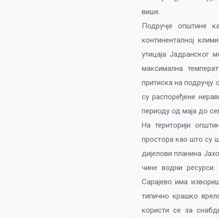
више.
Подручје општине ка
континенталној клими
утицаја Јадранског м
максимална температ
притиска на подручју
су распоређене нерав
периоду од маја до се
На територији општи
простора као што су 
дијелови планина Јахо
чине водни ресурси.
Сарајево има извориш
типично крашко врело
користи се за снабд