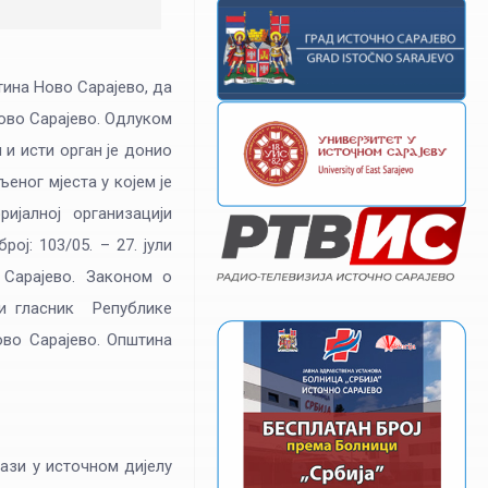
ина Ново Сарајево, да
ово Сарајево. Одлуком
 и исти орган је донио
ног мјеста у којем је
ијалној организацији
ој: 103/05. – 27. јули
 Сарајево. Законом о
ени гласник Републике
ово Сарајево. Општина
ази у источном дијелу