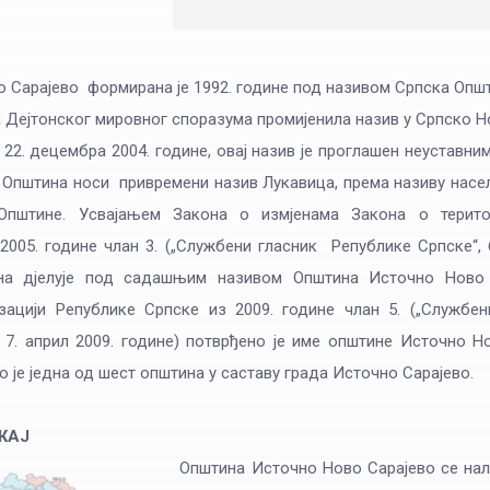
 Сарајево формирана је 1992. године под називом Српска Општ
 Дејтонског мировног споразума промијенила назив у Српско Н
 22. децембра 2004. године, овај назив је проглашен неуставним
 Општина носи привремени назив Лукавица, према називу насеље
Општине. Усвајањем Закона о измјенама Закона о територ
005. године члан 3. („Службени гласник Републике Српске“, бр
ина дјелује под садашњим називом Општина Источно Ново
изацији Републике Српске из 2009. године члан 5. („Служб
 – 7. април 2009. године) потврђено је име општине Источно Н
 је једна од шест општина у саставу града Источно Сарајево.
ЖАЈ
Општина Источно Ново Сарајево се нал