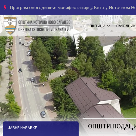
Начелник Јован Катић добитник Повеље Општине Трново
О ОПШТИНИ
НАЧЕЛНИК
ОПШТИ ПОДАЦ
ЈАВНЕ НАБАВКЕ