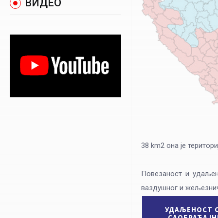
ВИДЕО
38 km2 она je територ
Повезаност и удаљен
ваздушног и жељезнич
УДАЉЕНОСТ 
САОБРАЋАЈН