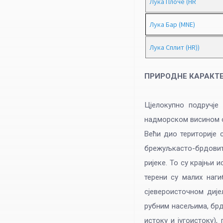
Лука Плоче (HR
Лука Бар (MNE)
Лука Сплит (HR))
ПРИРОДНЕ КАРАКТ
Цјелокупно подручје
надморском висином од
Већи дио територије с
брежуљкасто-брдовит
ријеке. То су крајњи 
терени су малих наг
сјевероисточном дије
рубним насељима, брдо
истоку и југоистоку)