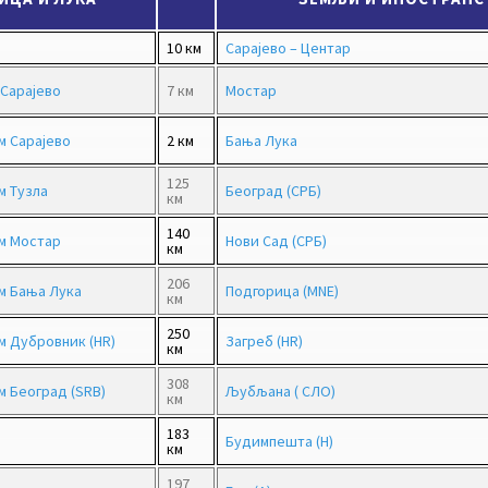
10 км
Сарајево – Центар
Сарајево
7 км
Мостар
 Сарајево
2 км
Бања Лука
125
 Тузла
Београд (СРБ)
км
140
м Мостар
Нови Сад (СРБ)
км
206
м Бања Лука
Подгорица (MNE)
км
250
 Дубровник (HR)
Загреб (HR)
км
308
 Београд (SRB)
Љубљана ( СЛО)
км
183
Будимпешта (H)
км
197