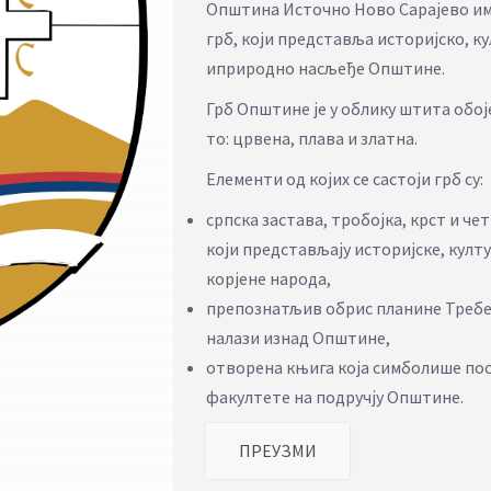
Општина Источно Ново Сарајево има
грб, који представља историјско, к
иприродно насљеђе Општине.
Грб Општине је у облику штита обоје
то: црвена, плава и златна.
Елементи од којих се састоји грб су:
српска застава, тробојка, крст и чет
који представљају историјске, култ
корјене народа,
препознатљив обрис планине Требев
налази изнад Општине,
отворена књига која симболише по
факултете на подручју Општине.
ПРЕУЗМИ