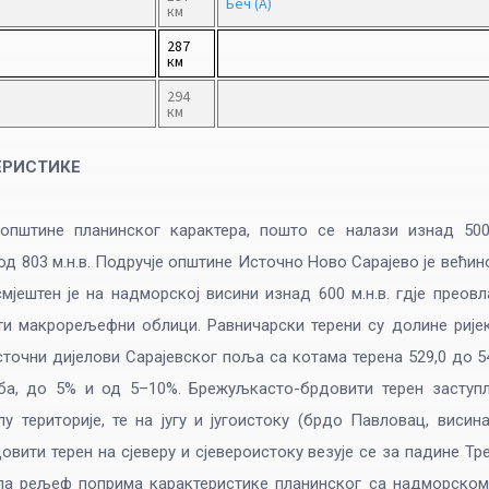
Беч (А)
км
287
км
294
км
ЕРИСТИКЕ
 општине планинског карактера, пошто се налази изнад 500 
 803 м.н.в. Подручје општине Источно Ново Сарајево је већин
мјештен је на надморској висини изнад 600 м.н.в. гдје преов
и макрорељефни облици. Равничарски терени су долине ријек
источни дијелови Сарајевског поља са котама терена 529,0 до 54
иба, до 5% и од 5–10%. Брежуљкасто-брдовити терен заступљ
лу територије, те на југу и југоистоку (брдо Павловац, висин
вити терен на сјеверу и сјевероистоку везује се за падине Тр
, па рељеф поприма карактеристике планинског са надморско