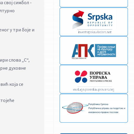
 свој симбол -
ултурно
ног у три боје и
ири слова „С“,
урне духовне
ић која се
стојеће