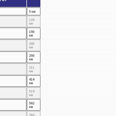
5 км
139
км
193
км
305
км
293
км
311
км
414
км
519
км
562
км
780