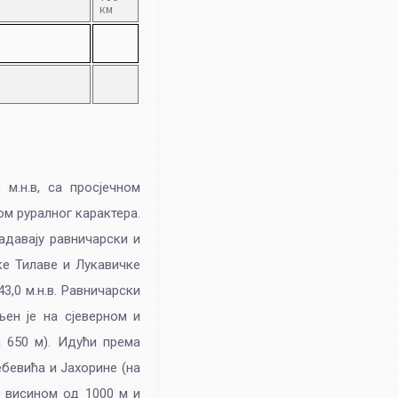
км
м.н.в, са просјечном
ом руралног карактера.
ладавају равничарски и
е Тилаве и Лукавичке
3,0 м.н.в. Равничарски
ен је на сјеверном и
а 650 м). Идући према
ебевића и Јахорине (на
м висином од 1000 м и