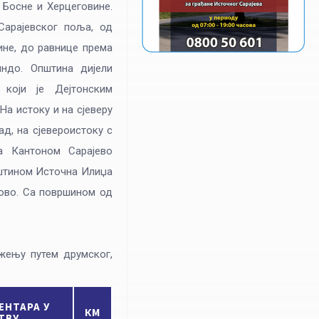
 Босне и Херцеговине.
 Сарајевског поља, од
ине, до равнице према
ндо. Општина дијели
 који је Дејтонским
На истоку и на сјеверу
д, на сјевероистоку с
а Кантоном Сарајево
општином Источна Илиџа
ново. Са површином од
жењу путем друмског,
ЕНТАРА У
КМ
ТВУ