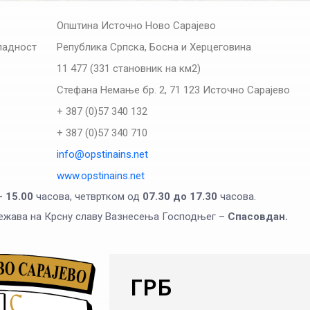
Општина Источно Ново Сарајево
падност
Република Српска, Босна и Херцеговина
11 477 (331 становник на км2)
Стефана Немање бр. 2, 71 123 Источно Сарајево
+ 387 (0)57 340 132
+ 387 (0)57 340 710
info@opstinains.net
www.opstinains.net
 15.00
часова, четвртком од
07.30 до 17.30
часова.
ежава на Крсну славу Вазнесења Господњег –
Спасовдан.
ГРБ