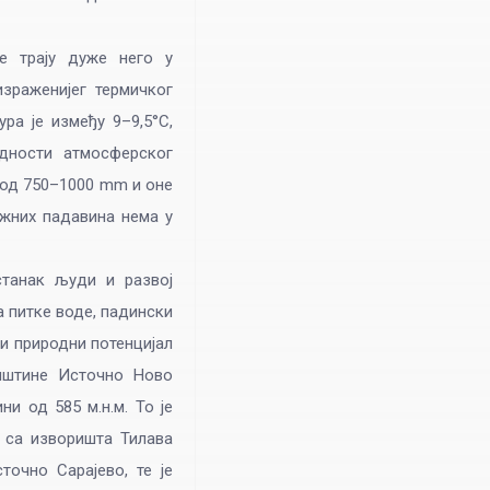
је трају дуже него у
израженијег термичког
ра је између 9–9,5°C,
едности атмосферског
 од 750–1000 mm и оне
ежних падавина нема у
станак људи и развој
 питке воде, падински
ји природни потенцијал
Општине Источно Ново
и од 585 м.н.м. То је
а са изворишта Тилава
очно Сарајево, те је