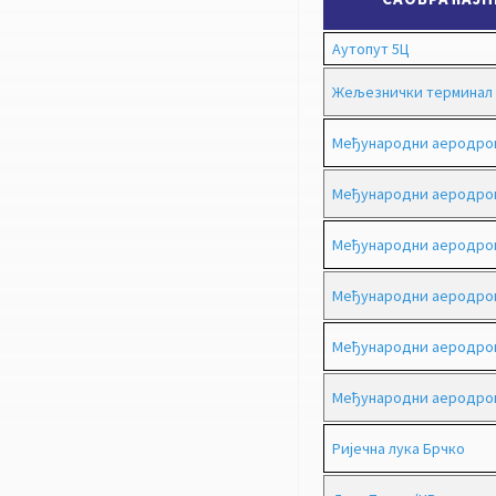
Аутопут 5Ц
Жељезнички терминал 
Међународни аеродром
Међународни аеродром
Међународни аеродро
Међународни аеродро
Међународни аеродром
Међународни аеродром
Ријечна лука Брчко