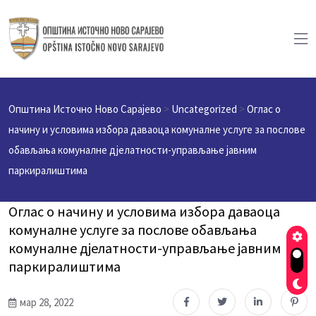
Општина Источно Ново Сарајево
>
Uncategorized
>
Оглас о
начину и условима избора даваоца комуналне услуге за послове
обављања комуналне дјелатности-управљање јавним
паркиралиштима
Оглас о начину и условима избора даваоца
комуналне услуге за послове обављања
комуналне дјелатности-управљање јавним
паркиралиштима
мар 28, 2022