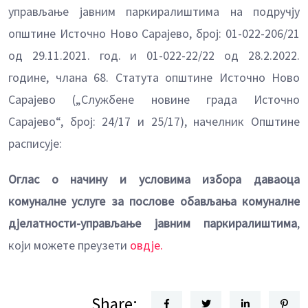
управљање јавним паркиралиштима на подручју
општине Источно Ново Сарајево, број: 01-022-206/21
од 29.11.2021. год. и 01-022-22/22 од 28.2.2022.
године, члана 68. Статута oпштине Источно Ново
Сарајево („Службене новине града Источно
Сарајево“, број: 24/17 и 25/17), начелник Општине
расписује:
Оглас о начину и условима избора даваоца
комуналне услуге за послове обављања комуналне
дјелатности-управљање јавним паркиралиштима
,
који можете преузети
овдје.
Share: