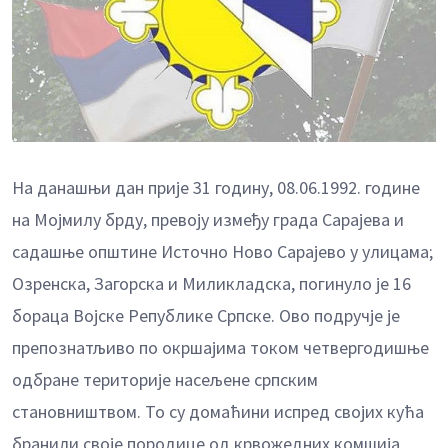
На данашњи дан прије 31 годину, 08.06.1992. године
на Мојмилу брду, превоју између града Сарајева и
садашње општине Источно Ново Сарајево у улицама;
Озренска, Загорска и Миликладска, погинуло је 16
бораца Војске Републике Српске. Ово подручје је
препознатљиво по окршајима током четвергодишње
одбране територије насељене српским
становништвом. То су домаћини испред својих кућа
бранили своје породице од крвожедних комшија