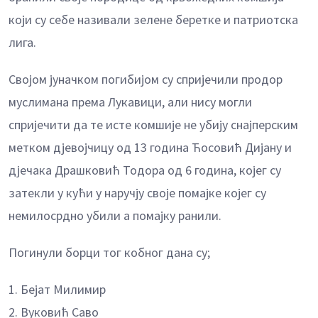
који су себе називали зелене беретке и патриотска
лига.
Својом јуначком погибијом су спријечили продор
муслимана према Лукавици, али нису могли
спријечити да те исте комшије не убију снајперским
метком дјевојчицу од 13 година Ћосовић Дијану и
дјечака Драшковић Тодора од 6 година, којег су
затекли у кући у наручју своје помајке којег су
немилосрдно убили а помајку ранили.
Погинули борци тог кобног дана су;
1. Бејат Милимир
2. Вуковић Саво